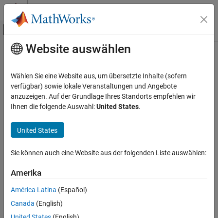
Weiter zum Inhalt
MATLAB Hilfe-Center
Umschaltung für Off-Canvas-Navigation
Website auswählen
Hauptinhalt
Startseite der Dokumentation
Aerospace and Defense
Wählen Sie eine Website aus, um übersetzte Inhalte (sofern
verfügbar) sowie lokale Veranstaltungen und Angebote
anzuzeigen. Auf der Grundlage Ihres Standorts empfehlen wir
How useful was this information?
Ihnen die folgende Auswahl:
United States
.
United States
Sie können auch eine Website aus der folgenden Liste auswählen:
Amerika
América Latina
(Español)
Canada
(English)
United States
(English)