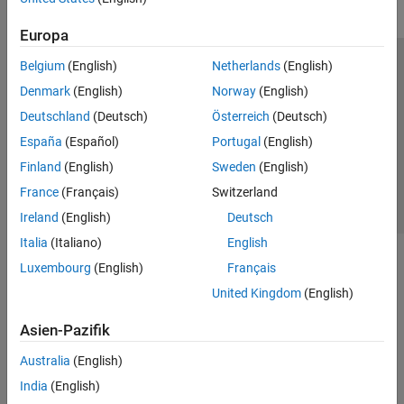
Europa
Belgium
(English)
Netherlands
(English)
Trust Center
Handelsmarken
Datenschutz-Richtlinien
Denmark
(English)
Norway
(English)
Datendiebstahl verhindern
Status von Anwendungen
Kontakt
Deutschland
(Deutsch)
Österreich
(Deutsch)
© 1994-2026 The MathWorks, Inc.
España
(Español)
Portugal
(English)
Finland
(English)
Sweden
(English)
Website auswählen
Deutschland
France
(Français)
Switzerland
Ireland
(English)
Deutsch
Italia
(Italiano)
English
Luxembourg
(English)
Français
United Kingdom
(English)
Asien-Pazifik
Australia
(English)
India
(English)