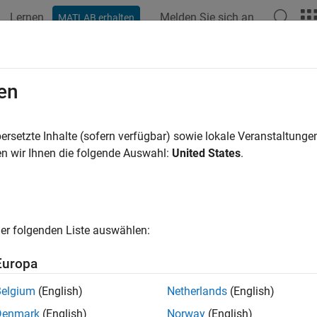
Lernen
Melden Sie sich an
MATLAB erhalten
ation
Examples
Functions
Videos
Answers
en
ersetzte Inhalte (sofern verfügbar) sowie lokale Veranstaltung
How useful was this informat
n wir Ihnen die folgende Auswahl:
United States
.
er folgenden Liste auswählen:
Europa
Belgium
(English)
Netherlands
(English)
Denmark
(English)
Norway
(English)