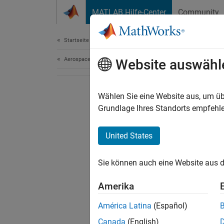
Weiter zum Inhalt
MATLAB Hilfe-Center
Community
Document
Startseite der Dokumentation
Aerospace and Defense
Website auswähl
Wählen Sie eine Website aus, um üb
Grundlage Ihres Standorts empfehle
United States
Sie können auch eine Website aus d
Amerika
América Latina
(Español)
Canada
(English)