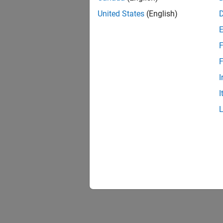
United States
(English)
F
F
I
I