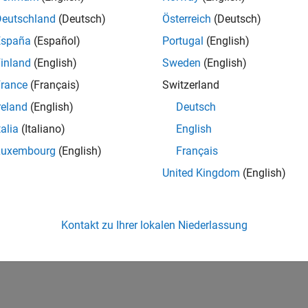
Deutschland
(Deutsch)
Österreich
(Deutsch)
España
(Español)
Portugal
(English)
inland
(English)
Sweden
(English)
rance
(Français)
Switzerland
reland
(English)
Deutsch
talia
(Italiano)
English
Luxembourg
(English)
Français
United Kingdom
(English)
Kontakt zu Ihrer lokalen Niederlassung