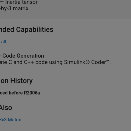
—
Inertia tensor
-by-3 matrix
nded Capabilities
all
 Code Generation
ate C and C++ code using Simulink® Coder™.
ion History
uced before R2006a
Also
3x3 Matrix