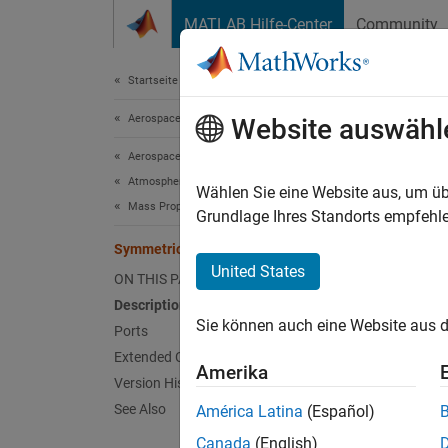
Weiter zum Inhalt
MATLAB Hilfe-Center
Community
Document
Startseite der Dokumentation
Aerospace and Defense
Sym
Website auswähl
Aerospace Blockset
Atmospheric Flight
Create 
Wählen Sie eine Website aus, um üb
Mass Properties
Grundlage Ihres Standorts empfehle
expand 
Symmetric Inertia Tensor
United States
ON THIS PAGE
Description
Sie können auch eine Website aus d
Ports
Extended Capabilities
Amerika
Version History
Desc
See Also
América Latina
(Español)
The
Sy
Canada
(English)