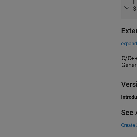
I
3
Exte
expand 
C/C++
Gener
Vers
Introd
See 
Create 