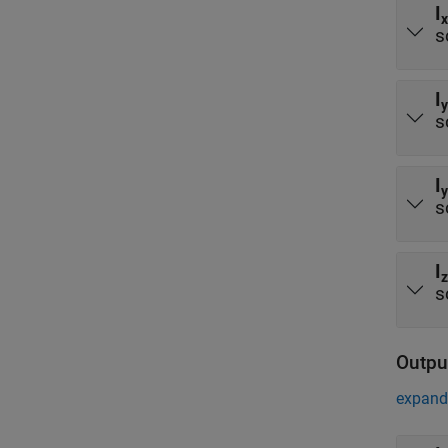
I
x
s
I
y
s
I
y
s
I
z
s
Outpu
expand 