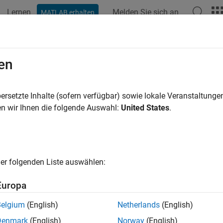
Lernen
Melden Sie sich an
MATLAB erhalten
ation
Examples
Functions
Blocks
Apps
Scenes
metric Inertia Tensor
en
inertia tensor from moments and products of inertia
ersetzte Inhalte (sofern verfügbar) sowie lokale Veranstaltung
n wir Ihnen die folgende Auswahl:
United States
.
all in page
Libraries:
Aerospace Blockset / Mass Properties
er folgenden Liste auswählen:
Europa
ription
Belgium
(English)
Netherlands
(English)
mmetric Inertia Tensor
block creates an inertia tensor from mome
Denmark
(English)
Norway
(English)