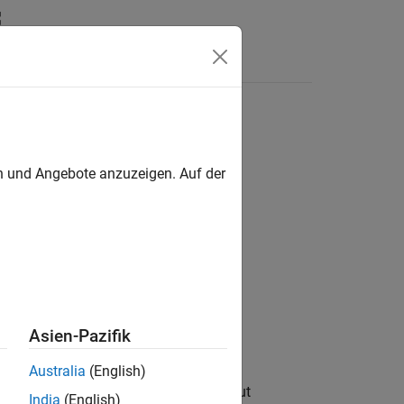
Videos
Answers
en und Angebote anzuzeigen. Auf der
Asien-Pazifik
Australia
(English)
nts and products of inertia. Each input
India
(English)