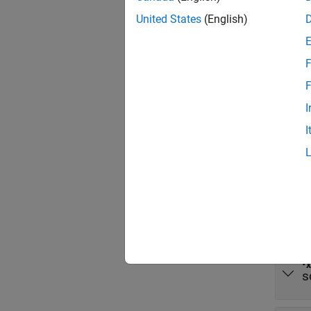
corresp
United States
(English)
The ine
F
F
Port
I
I
Input
expand 
I
x
s
I
x
s