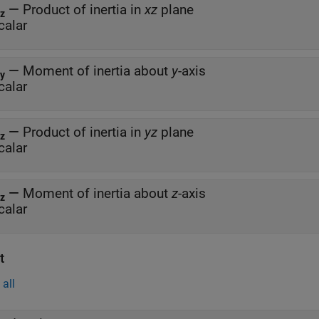
—
Product of inertia in
xz
plane
z
calar
—
Moment of inertia about
y
-axis
y
calar
—
Product of inertia in
yz
plane
z
calar
—
Moment of inertia about
z
-axis
z
calar
t
all