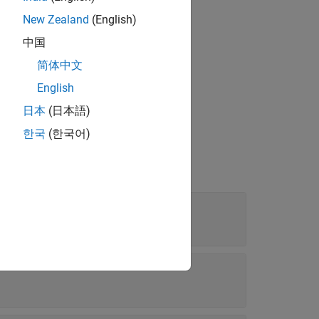
New Zealand
(English)
中国
简体中文
I
x
z
−
I
y
z
I
z
z
]
English
日本
(日本語)
한국
(한국어)