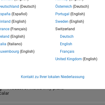
onds to an element of the tensor.
Deutschland
(Deutsch)
Österreich
(Deutsch)
rtia tensor has the form of:
España
(Español)
Portugal
(English)
inland
(English)
Sweden
(English)
I
n
e
r
t
i
a
=
[
I
x
x
−
I
x
y
−
I
x
z
−
I
x
y
I
y
y
−
I
y
z
−
rance
(Français)
Switzerland
s
reland
(English)
Deutsch
talia
(Italiano)
English
Luxembourg
(English)
Français
all
United Kingdom
(English)
—
Moment of inertia
x
calar
Kontakt zu Ihrer lokalen Niederlassung
—
Product of inertia in
xy
plane
y
calar