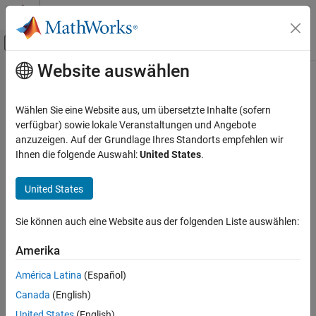
Weiter zum Inhalt
MATLAB Hilfe-Center
Umschaltung für Off-Canvas-Navigation
Website auswählen
Hauptinhalt
Startseite der Dokumentation
Aerospace and Defense
Wählen Sie eine Website aus, um übersetzte Inhalte (sofern
verfügbar) sowie lokale Veranstaltungen und Angebote
anzuzeigen. Auf der Grundlage Ihres Standorts empfehlen wir
How useful was this information?
Ihnen die folgende Auswahl:
United States
.
United States
Sie können auch eine Website aus der folgenden Liste auswählen:
Amerika
América Latina
(Español)
Canada
(English)
United States
(English)