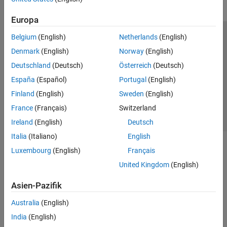
Europa
Belgium
(English)
Netherlands
(English)
Trust Center
Handelsmarken
Datenschutz-Richtlinien
Denmark
(English)
Norway
(English)
Datendiebstahl verhindern
Status von Anwendungen
Kontakt
Deutschland
(Deutsch)
Österreich
(Deutsch)
© 1994-2026 The MathWorks, Inc.
España
(Español)
Portugal
(English)
Finland
(English)
Sweden
(English)
Website auswählen
Deutschland
France
(Français)
Switzerland
Ireland
(English)
Deutsch
Italia
(Italiano)
English
Luxembourg
(English)
Français
United Kingdom
(English)
Asien-Pazifik
Australia
(English)
India
(English)