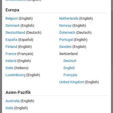
Europa
Belgium
(English)
Netherlands
(English)
Trust Center
Handelsmarken
Datenschutz-Richtlinien
Denmark
(English)
Norway
(English)
Datendiebstahl verhindern
Status von Anwendungen
Kontakt
Deutschland
(Deutsch)
Österreich
(Deutsch)
© 1994-2026 The MathWorks, Inc.
España
(Español)
Portugal
(English)
Finland
(English)
Sweden
(English)
Website auswählen
Deutschland
France
(Français)
Switzerland
Ireland
(English)
Deutsch
Italia
(Italiano)
English
Luxembourg
(English)
Français
United Kingdom
(English)
Asien-Pazifik
Australia
(English)
India
(English)