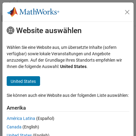
Weiter zum Inhalt
MATLAB Hilfe-Center
Umschaltung für Off-Canvas-Navigation
Website auswählen
Hauptinhalt
Startseite der Dokumentation
Aerospace and Defense
Wählen Sie eine Website aus, um übersetzte Inhalte (sofern
verfügbar) sowie lokale Veranstaltungen und Angebote
anzuzeigen. Auf der Grundlage Ihres Standorts empfehlen wir
How useful was this information?
Ihnen die folgende Auswahl:
United States
.
United States
Sie können auch eine Website aus der folgenden Liste auswählen:
Amerika
América Latina
(Español)
Canada
(English)
United States
(English)