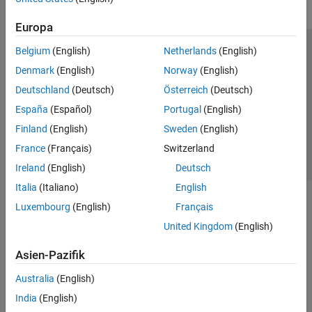
Europa
Belgium
(English)
Netherlands
(English)
Trust Center
Handelsmarken
Datenschutz-Richtlinien
Denmark
(English)
Norway
(English)
Datendiebstahl verhindern
Status von Anwendungen
Kontakt
Deutschland
(Deutsch)
Österreich
(Deutsch)
© 1994-2026 The MathWorks, Inc.
España
(Español)
Portugal
(English)
Finland
(English)
Sweden
(English)
Website auswählen
Deutschland
France
(Français)
Switzerland
Ireland
(English)
Deutsch
Italia
(Italiano)
English
Luxembourg
(English)
Français
United Kingdom
(English)
Asien-Pazifik
Australia
(English)
India
(English)