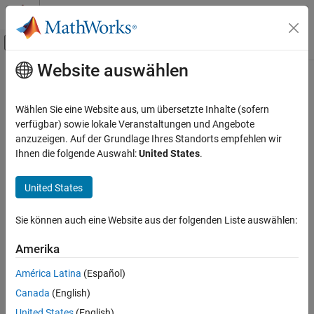
Weiter zum Inhalt
MATLAB Hilfe-Center
Umschaltung für Off-Canvas-Navigation
Website auswählen
Hauptinhalt
Startseite der Dokumentation
Aerospace and Defense
Wählen Sie eine Website aus, um übersetzte Inhalte (sofern
verfügbar) sowie lokale Veranstaltungen und Angebote
anzuzeigen. Auf der Grundlage Ihres Standorts empfehlen wir
How useful was this information?
Ihnen die folgende Auswahl:
United States
.
United States
Sie können auch eine Website aus der folgenden Liste auswählen:
Amerika
América Latina
(Español)
Canada
(English)
United States
(English)