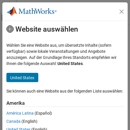
Weiter zum Inhalt
MATLAB Hilfe-Center
Umschaltung für Off-Canvas-Navigation
Website auswählen
Hauptinhalt
Startseite der Dokumentation
Aerospace and Defense
Wählen Sie eine Website aus, um übersetzte Inhalte (sofern
verfügbar) sowie lokale Veranstaltungen und Angebote
anzuzeigen. Auf der Grundlage Ihres Standorts empfehlen wir
How useful was this information?
Ihnen die folgende Auswahl:
United States
.
United States
Sie können auch eine Website aus der folgenden Liste auswählen:
Amerika
América Latina
(Español)
Canada
(English)
United States
(English)