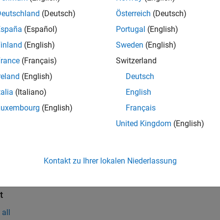
interpolation is used to estimate the location of the center of g
Deutschland
(Deutsch)
Österreich
(Deutsch)
ter of gravity is a linear function of the rate of change of mass.
España
(Español)
Portugal
(English)
s
inland
(English)
Sweden
(English)
rance
(Français)
Switzerland
reland
(English)
Deutsch
all
talia
(Italiano)
English
ass
—
Mass
Luxembourg
(English)
Français
calar
United Kingdom
(English)
m/dt
—
Rate of change
calar | 3-element vector
Kontakt zu Ihrer lokalen Niederlassung
t
all