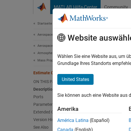
Weiter zum Inhalt
MATLAB Hilfe-Center
Community
Document
Startseite der Dokumentation
Aerospace and Defense
Esti
Website auswähl
Aerospace Blockset
Atmospheric Flight
Calcula
Wählen Sie eine Website aus, um üb
Mass Properties
Grundlage Ihres Standorts empfehle
expand 
Estimate Center of Gravity
United States
ON THIS PAGE
Description
Sie können auch eine Website aus d
Ports
Desc
Parameters
Amerika
Extended Capabilities
The
Es
Version History
América Latina
(Español)
gravity.
See Also
Canada
(English)