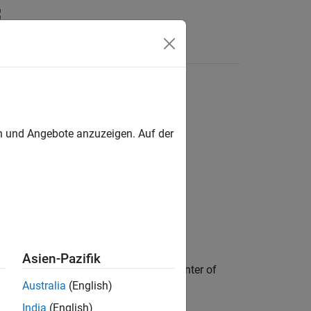
Videos
Answers
en und Angebote anzuzeigen. Auf der
Asien-Pazifik
cation and the rate of change of the center of
Australia
(English)
India
(English)