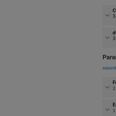
C
3
d
3
Para
expand 
F
2
E
1