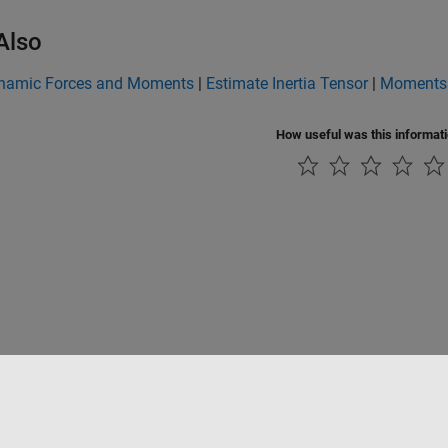
Also
namic Forces and Moments
|
Estimate Inertia Tensor
|
Moments 
How useful was this informat
Datendiebstahl verhindern
Status von Anwendungen
Kontakt