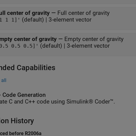
ull center of gravity
—
Full center of gravity
(default) | 3-element vector
1 1 1]'
mpty center of gravity
—
Empty center of gravity
(default) | 3-element vector
0.5 0.5 0.5]'
nded Capabilities
all
 Code Generation
ate C and C++ code using Simulink® Coder™.
ion History
uced before R2006a