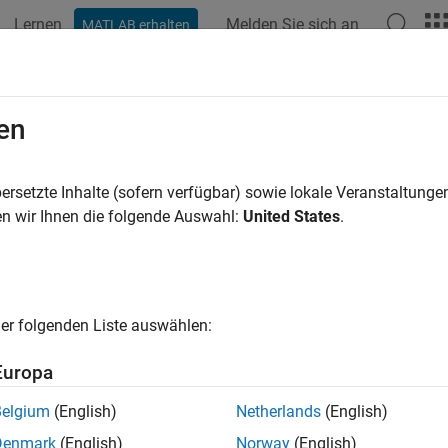
Lernen
Melden Sie sich an
MATLAB erhalten
ation
Examples
Functions
Blocks
Apps
Scenes
mate Center of Gravity
en
te center of gravity location
ersetzte Inhalte (sofern verfügbar) sowie lokale Veranstaltung
n wir Ihnen die folgende Auswahl:
United States
.
all in page
Libraries:
Aerospace Blockset / Mass Properties
er folgenden Liste auswählen:
ription
Europa
timate Center of Gravity
block calculates the center of gravity lo
Belgium
(English)
Netherlands
(English)
Denmark
(English)
Norway
(English)