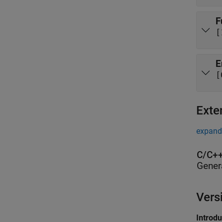
F
[
E
[
Exte
expand 
C/C++
Gener
Vers
Introd