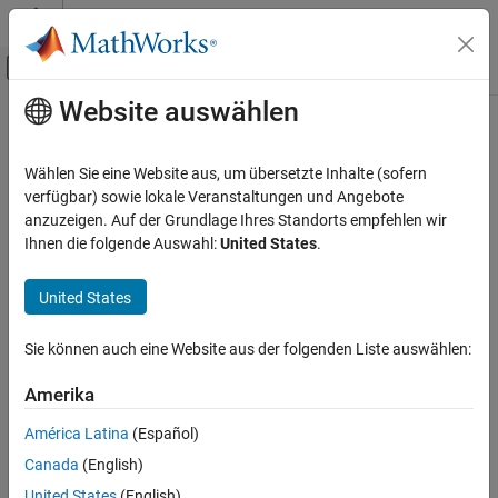
Weiter zum Inhalt
MATLAB Hilfe-Center
Umschaltung für Off-Canvas-Navigation
Website auswählen
Hauptinhalt
Startseite der Dokumentation
Wireless Communications
Wählen Sie eine Website aus, um übersetzte Inhalte (sofern
verfügbar) sowie lokale Veranstaltungen und Angebote
anzuzeigen. Auf der Grundlage Ihres Standorts empfehlen wir
How useful was this information?
Ihnen die folgende Auswahl:
United States
.
United States
Sie können auch eine Website aus der folgenden Liste auswählen:
Amerika
América Latina
(Español)
Canada
(English)
United States
(English)