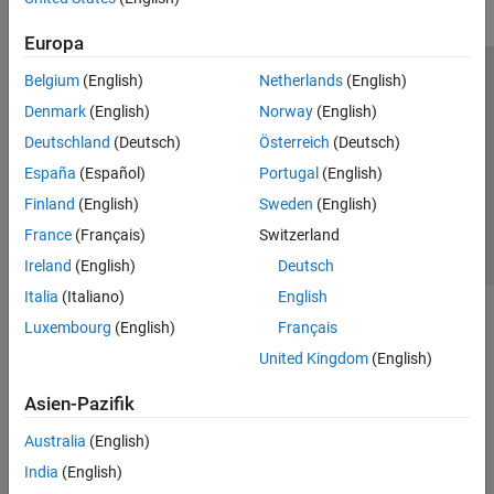
Europa
Belgium
(English)
Netherlands
(English)
Trust Center
Handelsmarken
Datenschutz-Richtlinien
Denmark
(English)
Norway
(English)
Datendiebstahl verhindern
Status von Anwendungen
Kontakt
Deutschland
(Deutsch)
Österreich
(Deutsch)
© 1994-2026 The MathWorks, Inc.
España
(Español)
Portugal
(English)
Finland
(English)
Sweden
(English)
Website auswählen
Deutschland
France
(Français)
Switzerland
Ireland
(English)
Deutsch
Italia
(Italiano)
English
Luxembourg
(English)
Français
United Kingdom
(English)
Asien-Pazifik
Australia
(English)
India
(English)