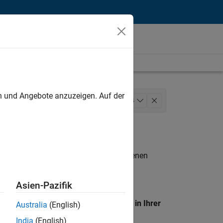
unt
en und Angebote anzuzeigen. Auf der
Infrastructure and Architecture
+
4
Web Applications and Services
n entsprechen.
eigen
. Wenn Sie noch immer keine offenen
 Mitglied unseres
Talent-Netzwerks
, um
Asien-Pazifik
en Standort, um alle Stellenangebote in Ihrer
Australia
(English)
India
(English)