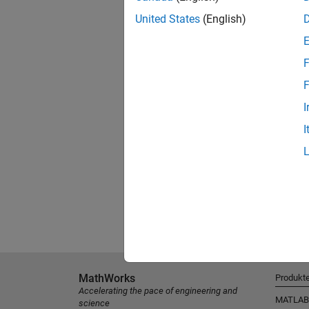
United States
(English)
F
F
I
I
MathWorks
Produkt
Accelerating the pace of engineering and
MATLAB
science