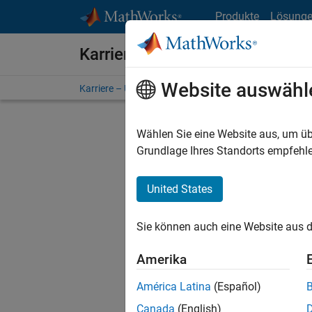
Weiter zum Inhalt
Produkte
Lösung
Karriere bei MathWorks
Website auswähl
Karriere – Übersicht
Stellensuche
Niederlassunge
Wählen Sie eine Website aus, um üb
FILTER:
Grundlage Ihres Standorts empfehle
United States
Derzeit
Sie könn
Sie können auch eine Website aus d
Stellen f
Aktualis
Amerika
Es wurde
América Latina
(Español)
Region a
Canada
(English)