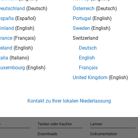
Deutschland
(Deutsch)
Österreich
(Deutsch)
España
(Español)
Portugal
(English)
T
inland
(English)
Sweden
(English)
rance
(Français)
Switzerland
Erhalten 
reland
(English)
Deutsch
talia
(Italiano)
English
Luxembourg
(English)
Français
United Kingdom
(English)
Kontakt zu Ihrer lokalen Niederlassung
e
Testen oder Kaufen
Lernen
Downloads
Dokumentation