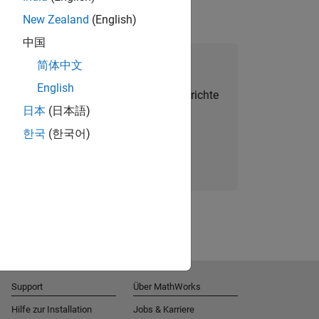
New Zealand
(English)
中国
alent Network beitreten
简体中文
English
Sie personalisierte Stellenangebote, Berichte
日本
(日本語)
und Unternehmensneuigkeiten.
한국
(한국어)
Melden Sie sich noch heute an
Support
Über MathWorks
Hilfe zur Installation
Jobs & Karriere