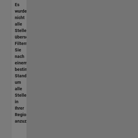
Es
wurden
nicht
alle
Stellen
übersetzt.
Filtern
Sie
nach
einem
bestimmten
Standort,
um
alle
Stellenangebote
in
Ihrer
Region
anzuzeigen.