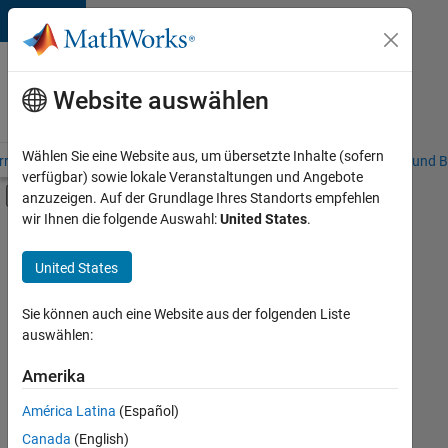
Weiter zum Inhalt
Karriere
bei
Website auswählen
MathWorks
Wählen Sie eine Website aus, um übersetzte Inhalte (sofern
riere – Übersicht
Stellensuche
Niederlassungen
Studierende und B
verfügbar) sowie lokale Veranstaltungen und Angebote
Umschaltung für Off-Canvas-Navigation
anzuzeigen. Auf der Grundlage Ihres Standorts empfehlen
Hauptinhalt
wir Ihnen die folgende Auswahl:
United States
.
FILTER:
Programm für Berufseinsteiger (EDG)
United States
+
8
Advanced Support
Business Applications and Tools
Sie können auch eine Website aus der folgenden Liste
auswählen:
Globalisierung
Infrastructure and Architecture
Amerika
Derzeit
gibt
Software Process Engineering
América Latina
(Español)
es
Technical Writing
keine
Canada
(English)