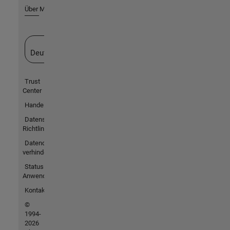
Über MathWorks
Website auswählen
Deutschland
Trust
Center
Handelsmarken
Datenschutz-
Richtlinien
Datendiebstahl
verhindern
Status von
Anwendungen
Kontakt
©
1994-
2026