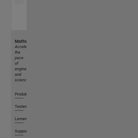
MathWorks
Accelerating
the
pace
of
engineering
and
science
Produkte
Testen oder Kaufen
Lernen
Support