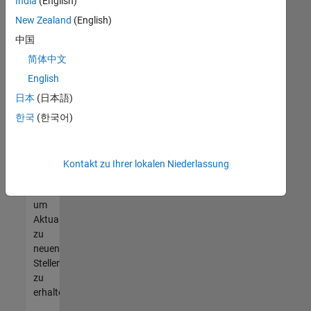
offenen
India
(English)
Stellen
New Zealand
(English)
finden
中国
können,
die
简体中文
Ihren
English
Qualifikationen
日本
(日本語)
entsprechen,
werden
한국
(한국어)
Sie
Mitglied
unseres
Kontakt zu Ihrer lokalen Niederlassung
Talent-
Netzwerks
,
um
Aktualisierungen
zu
neuen
Stellenangeboten
zu
erhalten.