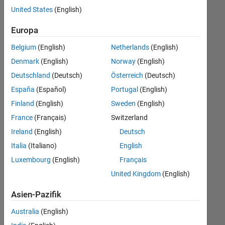
offenen
User Experience
United States
(English)
Stellen,
die
Web Applications and Services
Europa
Ihren
Suchkriterien
Belgium
(English)
Netherlands
(English)
entsprechen.
Denmark
(English)
Norway
(English)
Sie
Deutschland
(Deutsch)
Österreich
(Deutsch)
können
die
España
(Español)
Portugal
(English)
Suchkriterien
Finland
(English)
Sweden
(English)
weiter
France
(Français)
Switzerland
fassen
oder
Ireland
(English)
Deutsch
alle
Italia
(Italiano)
English
Stellenangebote
Luxembourg
(English)
Français
anzeigen
.
Wenn
United Kingdom
(English)
Sie
Asien-Pazifik
noch
immer
Australia
(English)
keine