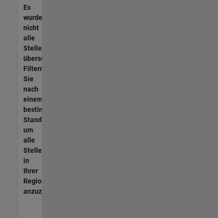
Es
wurden
nicht
alle
Stellen
übersetzt.
Filtern
Sie
nach
einem
bestimmten
Standort,
um
alle
Stellenangebote
in
Ihrer
Region
anzuzeigen.