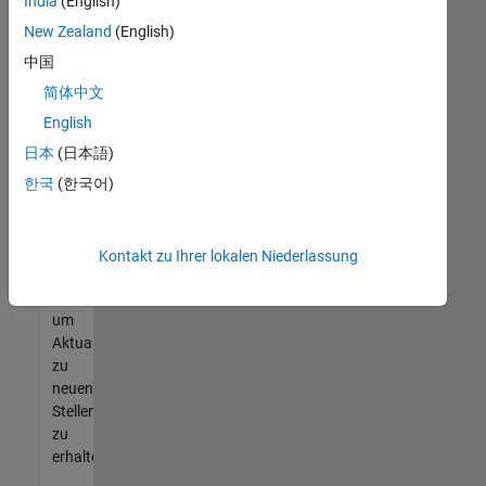
offenen
India
(English)
Stellen
New Zealand
(English)
finden
中国
können,
die
简体中文
Ihren
English
Qualifikationen
日本
(日本語)
entsprechen,
werden
한국
(한국어)
Sie
Mitglied
unseres
Kontakt zu Ihrer lokalen Niederlassung
Talent-
Netzwerks
,
um
Aktualisierungen
zu
neuen
Stellenangeboten
zu
erhalten.