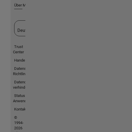
Über MathWorks
Website auswählen
Deutschland
Trust
Center
Handelsmarken
Datenschutz-
Richtlinien
Datendiebstahl
verhindern
Status von
Anwendungen
Kontakt
©
1994-
2026