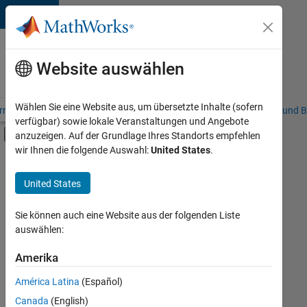
Weiter zum Inhalt
Karriere
bei
Website auswählen
MathWorks
Wählen Sie eine Website aus, um übersetzte Inhalte (sofern
riere – Übersicht
Stellensuche
Niederlassungen
Studierende und B
verfügbar) sowie lokale Veranstaltungen und Angebote
Umschaltung für Off-Canvas-Navigation
anzuzeigen. Auf der Grundlage Ihres Standorts empfehlen
Hauptinhalt
wir Ihnen die folgende Auswahl:
United States
.
FILTER:
Programm für Berufseinsteiger (EDG)
United States
+
7
Advanced Support
Business Applications and Tools
Sie können auch eine Website aus der folgenden Liste
auswählen:
Globalisierung
Software Process Engineering
Amerika
Derzeit
gibt
Technical Writing
América Latina
(Español)
es
User Experience
keine
Canada
(English)