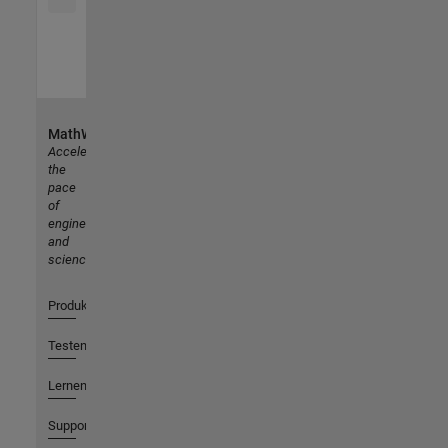
MathWorks
Accelerating
the
pace
of
engineering
and
science
Produkte
Testen oder Kaufen
Lernen
Support