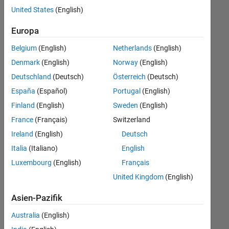
offenen
Web Applications and Services
United States
(English)
Stellen,
die
Europa
Ihren
Suchkriterien
Belgium
(English)
Netherlands
(English)
entsprechen.
Denmark
(English)
Norway
(English)
Sie
Deutschland
(Deutsch)
Österreich
(Deutsch)
können
die
España
(Español)
Portugal
(English)
Suchkriterien
Finland
(English)
Sweden
(English)
weiter
France
(Français)
Switzerland
fassen
oder
Ireland
(English)
Deutsch
alle
Italia
(Italiano)
English
Stellenangebote
Luxembourg
(English)
Français
anzeigen
.
Wenn
United Kingdom
(English)
Sie
Asien-Pazifik
noch
immer
Australia
(English)
keine