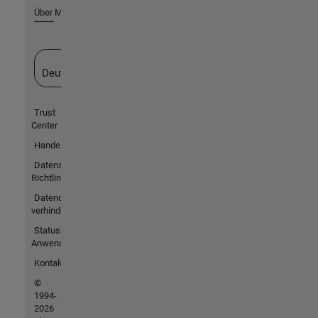
Über MathWorks
Website auswählen
Deutschland
Trust
Center
Handelsmarken
Datenschutz-
Richtlinien
Datendiebstahl
verhindern
Status von
Anwendungen
Kontakt
©
1994-
2026