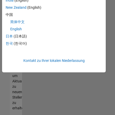
offenen
India
(English)
Stellen
New Zealand
(English)
finden
中国
können,
die
简体中文
Ihren
English
Qualifikationen
日本
(日本語)
entsprechen,
werden
한국
(한국어)
Sie
Mitglied
unseres
Kontakt zu Ihrer lokalen Niederlassung
Talent-
Netzwerks
,
um
Aktualisierungen
zu
neuen
Stellenangeboten
zu
erhalten.