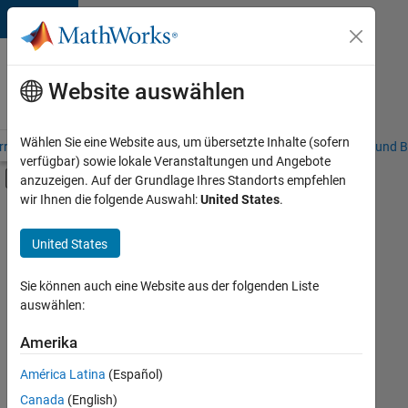
Weiter zum Inhalt
Karriere
bei
Website auswählen
MathWorks
Wählen Sie eine Website aus, um übersetzte Inhalte (sofern
riere – Übersicht
Stellensuche
Niederlassungen
Studierende und B
verfügbar) sowie lokale Veranstaltungen und Angebote
Umschaltung für Off-Canvas-Navigation
anzuzeigen. Auf der Grundlage Ihres Standorts empfehlen
Hauptinhalt
wir Ihnen die folgende Auswahl:
United States
.
FILTER:
Programm für Berufseinsteiger (EDG)
United States
+
11
Advanced Support
Business Applications and Tools
Sie können auch eine Website aus der folgenden Liste
auswählen:
Globalisierung
Information Technology
Amerika
Derzeit
gibt
Infrastructure and Architecture
América Latina
(Español)
es
Program Management
keine
Canada
(English)