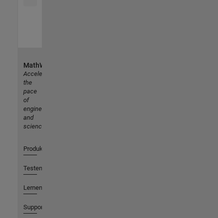
MathWorks
Accelerating
the
pace
of
engineering
and
science
Produkte
Testen oder Kaufen
Lernen
Support