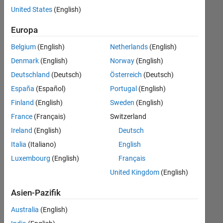
offenen
Quality Engineering
United States
(English)
Stellen,
die
Release Engineering
Europa
Ihren
Software Process Engineering
Suchkriterien
Belgium
(English)
Netherlands
(English)
entsprechen.
Technical Writing
Denmark
(English)
Norway
(English)
Sie
Web Applications and Services
Deutschland
(Deutsch)
Österreich
(Deutsch)
können
die
España
(Español)
Portugal
(English)
Suchkriterien
Finland
(English)
Sweden
(English)
weiter
France
(Français)
Switzerland
fassen
oder
Ireland
(English)
Deutsch
alle
Italia
(Italiano)
English
Stellenangebote
Luxembourg
(English)
Français
anzeigen
.
Wenn
United Kingdom
(English)
Sie
Asien-Pazifik
noch
immer
Australia
(English)
keine