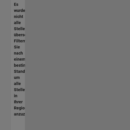
Es
wurden
nicht
alle
Stellen
übersetzt.
Filtern
Sie
nach
einem
bestimmten
Standort,
um
alle
Stellenangebote
in
Ihrer
Region
anzuzeigen.