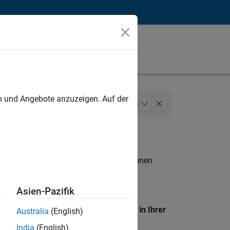
unt
en und Angebote anzuzeigen. Auf der
Information Technology
+
4
Web Applications and Services
n entsprechen.
eigen
. Wenn Sie noch immer keine offenen
 Mitglied unseres
Talent-Netzwerks
, um
Asien-Pazifik
en Standort, um alle Stellenangebote in Ihrer
Australia
(English)
India
(English)