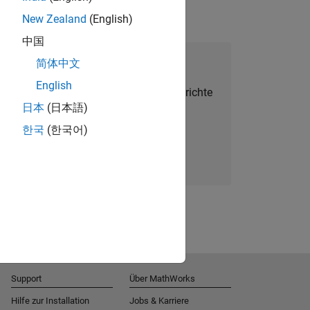
New Zealand
(English)
中国
alent Network beitreten
简体中文
English
Sie personalisierte Stellenangebote, Berichte
日本
(日本語)
und Unternehmensneuigkeiten.
한국
(한국어)
Melden Sie sich noch heute an
Support
Über MathWorks
Hilfe zur Installation
Jobs & Karriere