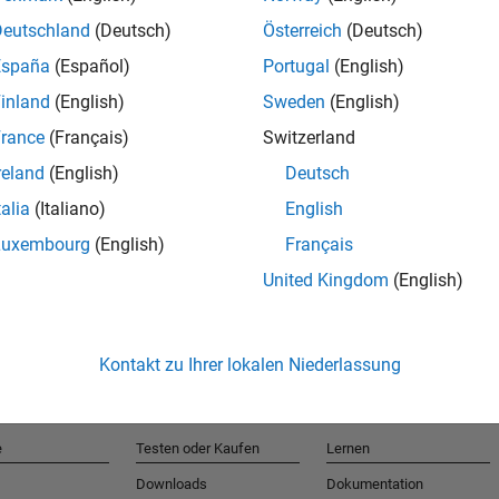
Deutschland
(Deutsch)
Österreich
(Deutsch)
España
(Español)
Portugal
(English)
T
inland
(English)
Sweden
(English)
rance
(Français)
Switzerland
Erhalten 
reland
(English)
Deutsch
talia
(Italiano)
English
Luxembourg
(English)
Français
United Kingdom
(English)
Kontakt zu Ihrer lokalen Niederlassung
e
Testen oder Kaufen
Lernen
Downloads
Dokumentation