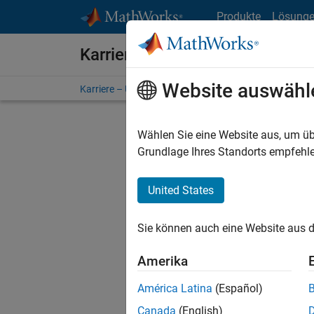
Weiter zum Inhalt
Produkte
Lösung
Karriere bei MathWorks
Website auswähl
Karriere – Übersicht
Stellensuche
Niederlassunge
Wählen Sie eine Website aus, um üb
FILTER:
Grundlage Ihres Standorts empfehle
United States
Derzeit
Sie könn
Sie können auch eine Website aus d
Stellen f
Aktualis
Amerika
Es wurde
América Latina
(Español)
Region a
Canada
(English)