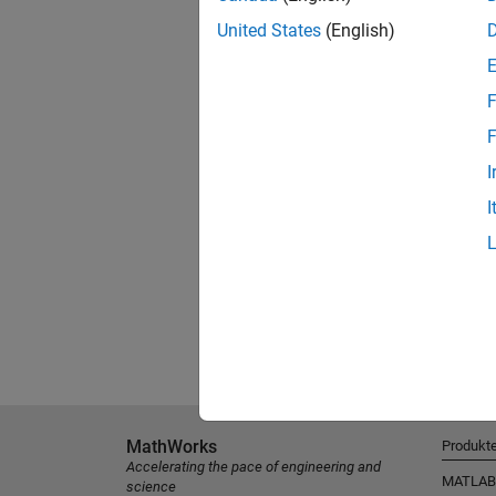
United States
(English)
F
F
I
I
MathWorks
Produkt
Accelerating the pace of engineering and
MATLAB
science