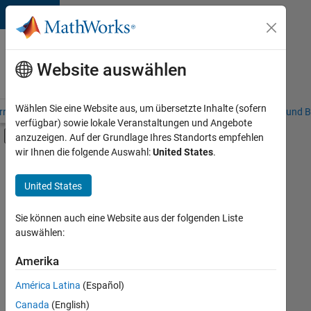
Weiter zum Inhalt
Karriere
bei
Website auswählen
MathWorks
Wählen Sie eine Website aus, um übersetzte Inhalte (sofern
riere – Übersicht
Stellensuche
Niederlassungen
Studierende und B
verfügbar) sowie lokale Veranstaltungen und Angebote
Umschaltung für Off-Canvas-Navigation
anzuzeigen. Auf der Grundlage Ihres Standorts empfehlen
Hauptinhalt
wir Ihnen die folgende Auswahl:
United States
.
FILTER:
Advanced Support
United States
+
8
Business Applications and Tools
Infrastructure and Architecture
Sie können auch eine Website aus der folgenden Liste
auswählen:
Quality Engineering
Release Engineering
Amerika
Derzeit
gibt
Software Process Engineering
América Latina
(Español)
es
Technical Writing
keine
Canada
(English)