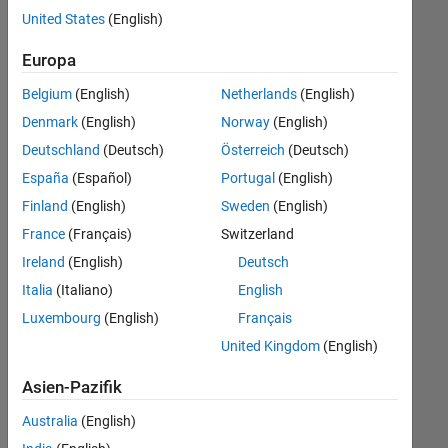
offenen
User Experience
United States
(English)
Stellen,
die
Web Applications and Services
Europa
Ihren
Suchkriterien
Belgium
(English)
Netherlands
(English)
entsprechen.
Denmark
(English)
Norway
(English)
Sie
Deutschland
(Deutsch)
Österreich
(Deutsch)
können
die
España
(Español)
Portugal
(English)
Suchkriterien
Finland
(English)
Sweden
(English)
weiter
France
(Français)
Switzerland
fassen
oder
Ireland
(English)
Deutsch
alle
Italia
(Italiano)
English
Stellenangebote
Luxembourg
(English)
Français
anzeigen
.
Wenn
United Kingdom
(English)
Sie
Asien-Pazifik
noch
immer
Australia
(English)
keine