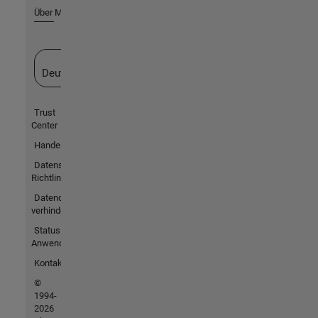
Über MathWorks
Website auswählen
Deutschland
Trust
Center
Handelsmarken
Datenschutz-
Richtlinien
Datendiebstahl
verhindern
Status von
Anwendungen
Kontakt
©
1994-
2026