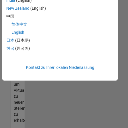
offenen
India
(English)
Stellen
New Zealand
(English)
finden
中国
können,
die
简体中文
Ihren
English
Qualifikationen
日本
(日本語)
entsprechen,
werden
한국
(한국어)
Sie
Mitglied
unseres
Kontakt zu Ihrer lokalen Niederlassung
Talent-
Netzwerks
,
um
Aktualisierungen
zu
neuen
Stellenangeboten
zu
erhalten.