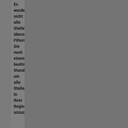
Es
wurden
nicht
alle
Stellen
übersetzt.
Filtern
Sie
nach
einem
bestimmten
Standort,
um
alle
Stellenangebote
in
Ihrer
Region
anzuzeigen.