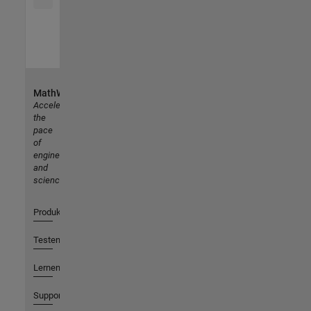
MathWorks
Accelerating
the
pace
of
engineering
and
science
Produkte
Testen oder Kaufen
Lernen
Support