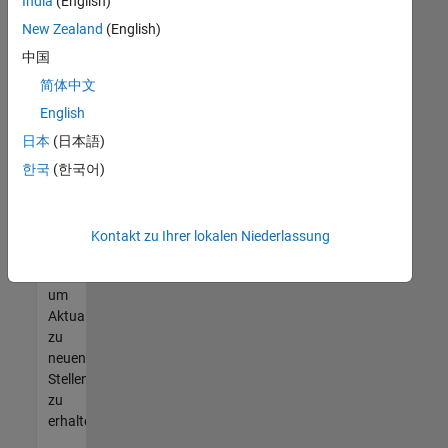
offenen
India
(English)
Stellen
New Zealand
(English)
finden
中国
können,
die
简体中文
Ihren
English
Qualifikationen
日本
(日本語)
entsprechen,
werden
한국
(한국어)
Sie
Mitglied
unseres
Kontakt zu Ihrer lokalen Niederlassung
Talent-
Netzwerks
,
um
Aktualisierungen
zu
neuen
Stellenangeboten
zu
erhalten.