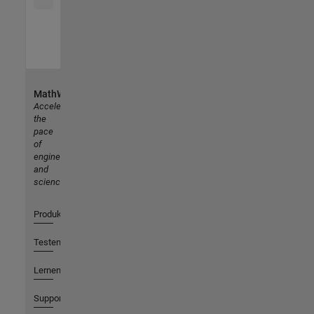
MathWorks
Accelerating
the
pace
of
engineering
and
science
Produkte
Testen oder Kaufen
Lernen
Support