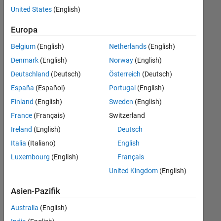
offenen
Web Applications and Services
United States
(English)
Stellen,
die
Europa
Ihren
Suchkriterien
Belgium
(English)
Netherlands
(English)
entsprechen.
Denmark
(English)
Norway
(English)
Sie
Deutschland
(Deutsch)
Österreich
(Deutsch)
können
die
España
(Español)
Portugal
(English)
Suchkriterien
Finland
(English)
Sweden
(English)
weiter
France
(Français)
Switzerland
fassen
oder
Ireland
(English)
Deutsch
alle
Italia
(Italiano)
English
Stellenangebote
Luxembourg
(English)
Français
anzeigen
.
Wenn
United Kingdom
(English)
Sie
Asien-Pazifik
noch
immer
Australia
(English)
keine