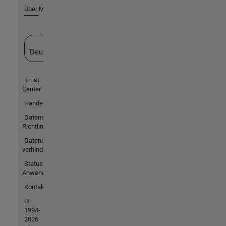
Über MathWorks
Website auswählen
Deutschland
Trust
Center
Handelsmarken
Datenschutz-
Richtlinien
Datendiebstahl
verhindern
Status von
Anwendungen
Kontakt
©
1994-
2026