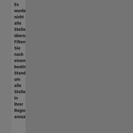
Es
wurden
nicht
alle
Stellen
übersetzt.
Filtern
Sie
nach
einem
bestimmten
Standort,
um
alle
Stellenangebote
in
Ihrer
Region
anzuzeigen.