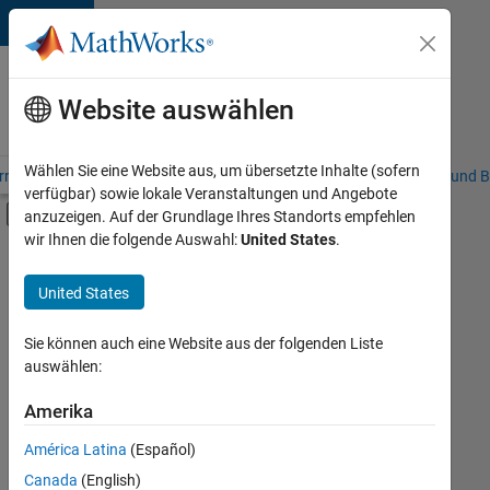
Weiter zum Inhalt
Karriere
bei
Website auswählen
MathWorks
Wählen Sie eine Website aus, um übersetzte Inhalte (sofern
riere – Übersicht
Stellensuche
Niederlassungen
Studierende und B
verfügbar) sowie lokale Veranstaltungen und Angebote
Umschaltung für Off-Canvas-Navigation
anzuzeigen. Auf der Grundlage Ihres Standorts empfehlen
Hauptinhalt
wir Ihnen die folgende Auswahl:
United States
.
FILTER:
Advanced Support
United States
+
7
Business Applications and Tools
Infrastructure and Architecture
Sie können auch eine Website aus der folgenden Liste
auswählen:
Quality Engineering
Release Engineering
Amerika
Derzeit
gibt
Software Process Engineering
América Latina
(Español)
es
Technical Writing
keine
Canada
(English)