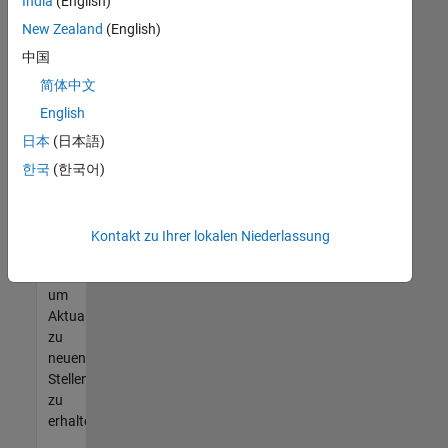
offenen
India
(English)
Stellen
New Zealand
(English)
finden
中国
können,
die
简体中文
Ihren
English
Qualifikationen
日本
(日本語)
entsprechen,
werden
한국
(한국어)
Sie
Mitglied
unseres
Kontakt zu Ihrer lokalen Niederlassung
Talent-
Netzwerks
,
um
Aktualisierungen
zu
neuen
Stellenangeboten
zu
erhalten.