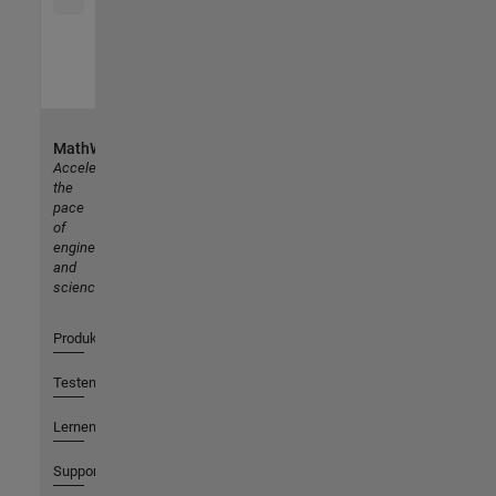
MathWorks
Accelerating
the
pace
of
engineering
and
science
Produkte
Testen oder Kaufen
Lernen
Support