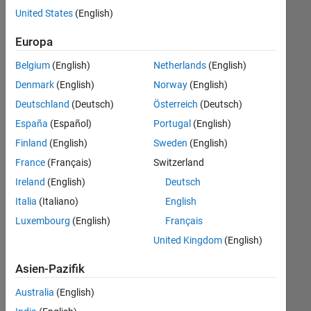
offenen
Web Applications and Services
United States
(English)
Stellen,
die
Europa
Ihren
Suchkriterien
Belgium
(English)
Netherlands
(English)
entsprechen.
Denmark
(English)
Norway
(English)
Sie
Deutschland
(Deutsch)
Österreich
(Deutsch)
können
die
España
(Español)
Portugal
(English)
Suchkriterien
Finland
(English)
Sweden
(English)
weiter
France
(Français)
Switzerland
fassen
oder
Ireland
(English)
Deutsch
alle
Italia
(Italiano)
English
Stellenangebote
Luxembourg
(English)
Français
anzeigen
.
Wenn
United Kingdom
(English)
Sie
Asien-Pazifik
noch
immer
Australia
(English)
keine