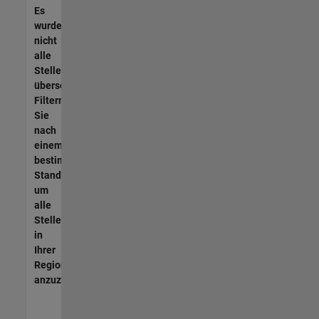
Es
wurden
nicht
alle
Stellen
übersetzt.
Filtern
Sie
nach
einem
bestimmten
Standort,
um
alle
Stellenangebote
in
Ihrer
Region
anzuzeigen.