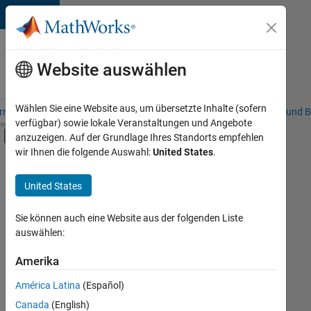
Weiter zum Inhalt
Karriere
bei
Website auswählen
MathWorks
Wählen Sie eine Website aus, um übersetzte Inhalte (sofern
riere – Übersicht
Stellensuche
Niederlassungen
Studierende und B
verfügbar) sowie lokale Veranstaltungen und Angebote
Umschaltung für Off-Canvas-Navigation
anzuzeigen. Auf der Grundlage Ihres Standorts empfehlen
Hauptinhalt
wir Ihnen die folgende Auswahl:
United States
.
FILTER:
Programm für Berufseinsteiger (EDG)
United States
+
7
Advanced Support
Business Applications and Tools
Sie können auch eine Website aus der folgenden Liste
auswählen:
Information Technology
Infrastructure and Architecture
Amerika
Derzeit
gibt
Quality Engineering
América Latina
(Español)
es
Technical Writing
keine
Canada
(English)