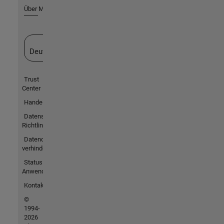
Über MathWorks
Website auswählen
Deutschland
Trust
Center
Handelsmarken
Datenschutz-
Richtlinien
Datendiebstahl
verhindern
Status von
Anwendungen
Kontakt
©
1994-
2026