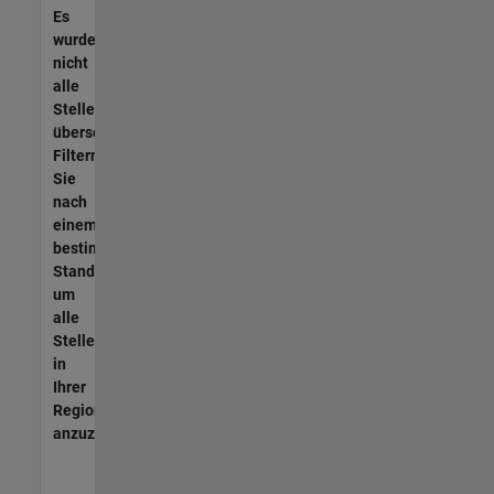
Es
wurden
nicht
alle
Stellen
übersetzt.
Filtern
Sie
nach
einem
bestimmten
Standort,
um
alle
Stellenangebote
in
Ihrer
Region
anzuzeigen.