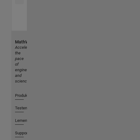
MathWorks
Accelerating
the
pace
of
engineering
and
science
Produkte
Testen oder Kaufen
Lernen
Support