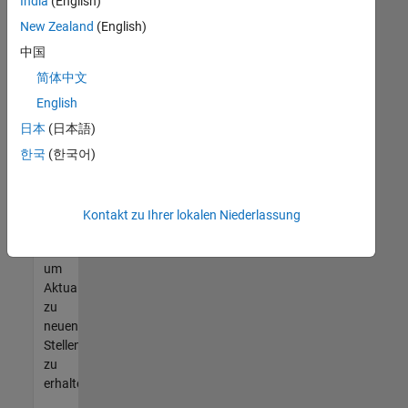
offenen
India
(English)
Stellen
New Zealand
(English)
finden
中国
können,
die
简体中文
Ihren
English
Qualifikationen
日本
(日本語)
entsprechen,
werden
한국
(한국어)
Sie
Mitglied
unseres
Kontakt zu Ihrer lokalen Niederlassung
Talent-
Netzwerks
,
um
Aktualisierungen
zu
neuen
Stellenangeboten
zu
erhalten.