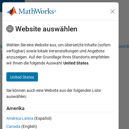
Weiter zum Inhalt
Karriere
bei
Website auswählen
MathWorks
Wählen Sie eine Website aus, um übersetzte Inhalte (sofern
riere – Übersicht
Stellensuche
Niederlassungen
Studierende und B
verfügbar) sowie lokale Veranstaltungen und Angebote
Umschaltung für Off-Canvas-Navigation
anzuzeigen. Auf der Grundlage Ihres Standorts empfehlen
Hauptinhalt
wir Ihnen die folgende Auswahl:
United States
.
FILTER:
Programm für Berufseinsteiger (EDG)
United States
+
8
Advanced Support
Business Applications and Tools
Sie können auch eine Website aus der folgenden Liste
auswählen:
Information Technology
Infrastructure and Architecture
Amerika
Derzeit
gibt
Release Engineering
América Latina
(Español)
es
Software Process Engineering
keine
Canada
(English)