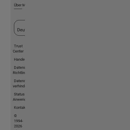
Über MathWorks
Website auswählen
Deutschland
Trust
Center
Handelsmarken
Datenschutz-
Richtlinien
Datendiebstahl
verhindern
Status von
Anwendungen
Kontakt
©
1994-
2026