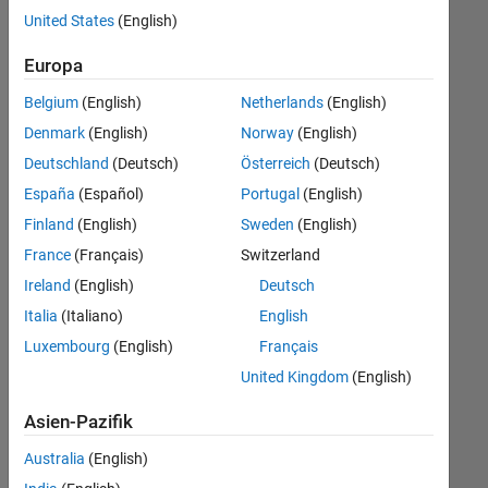
offenen
Technical Writing
United States
(English)
Stellen,
die
Web Applications and Services
Europa
Ihren
Suchkriterien
Belgium
(English)
Netherlands
(English)
entsprechen.
Denmark
(English)
Norway
(English)
Sie
Deutschland
(Deutsch)
Österreich
(Deutsch)
können
die
España
(Español)
Portugal
(English)
Suchkriterien
Finland
(English)
Sweden
(English)
weiter
France
(Français)
Switzerland
fassen
oder
Ireland
(English)
Deutsch
alle
Italia
(Italiano)
English
Stellenangebote
Luxembourg
(English)
Français
anzeigen
.
Wenn
United Kingdom
(English)
Sie
Asien-Pazifik
noch
immer
Australia
(English)
keine