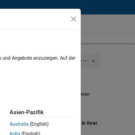
unt
en und Angebote anzuzeigen. Auf der
 and Tools
+
10
lopment
Program Management
g
Technical Writing
n entsprechen.
eigen
. Wenn Sie noch immer keine offenen
 Mitglied unseres
Talent-Netzwerks
, um
Asien-Pazifik
en Standort, um alle Stellenangebote in Ihrer
Australia
(English)
India
(English)