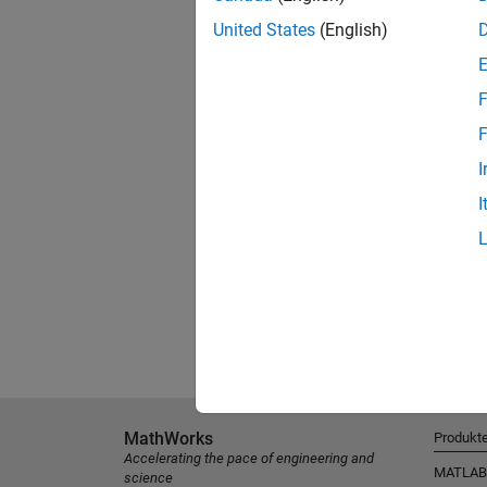
United States
(English)
F
F
I
I
MathWorks
Produkt
Accelerating the pace of engineering and
MATLAB
science