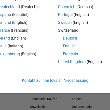
Deutschland
(Deutsch)
Österreich
(Deutsch)
España
(Español)
Portugal
(English)
T
inland
(English)
Sweden
(English)
rance
(Français)
Switzerland
Erhalten 
reland
(English)
Deutsch
talia
(Italiano)
English
Luxembourg
(English)
Français
United Kingdom
(English)
Kontakt zu Ihrer lokalen Niederlassung
e
Testen oder Kaufen
Lernen
Downloads
Dokumentation