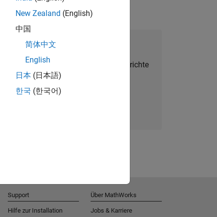
New Zealand
(English)
中国
alent Network beitreten
简体中文
English
Sie personalisierte Stellenangebote, Berichte
日本
(日本語)
und Unternehmensneuigkeiten.
한국
(한국어)
Melden Sie sich noch heute an
Support
Über MathWorks
Hilfe zur Installation
Jobs & Karriere