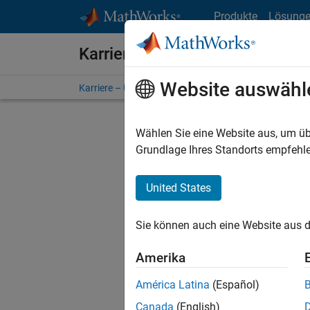
Weiter zum Inhalt
Produkte
Lösung
Karriere bei MathWorks
Website auswähl
Karriere – Übersicht
Stellensuche
Niederlassunge
Wählen Sie eine Website aus, um üb
FILTER:
Grundlage Ihres Standorts empfehle
United States
Derzeit
Sie könn
Sie können auch eine Website aus d
Stellen f
Aktualis
Amerika
Es wurde
América Latina
(Español)
Region a
Canada
(English)