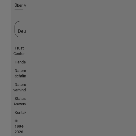
Über MathWorks
Website auswählen
Deutschland
Trust
Center
Handelsmarken
Datenschutz-
Richtlinien
Datendiebstahl
verhindern
Status von
Anwendungen
Kontakt
©
1994-
2026