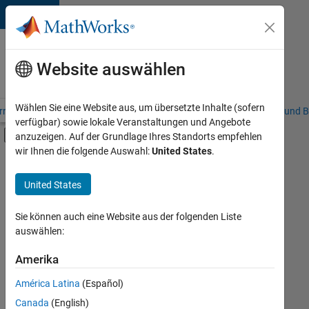
Weiter zum Inhalt
Karriere
bei
Website auswählen
MathWorks
Wählen Sie eine Website aus, um übersetzte Inhalte (sofern
riere – Übersicht
Stellensuche
Niederlassungen
Studierende und B
verfügbar) sowie lokale Veranstaltungen und Angebote
Umschaltung für Off-Canvas-Navigation
anzuzeigen. Auf der Grundlage Ihres Standorts empfehlen
Hauptinhalt
wir Ihnen die folgende Auswahl:
United States
.
FILTER:
Programm für Berufseinsteiger (EDG)
United States
+
7
Advanced Support
Business Applications and Tools
Sie können auch eine Website aus der folgenden Liste
auswählen:
Information Technology
Software Process Engineering
Amerika
Derzeit
gibt
Technical Writing
América Latina
(Español)
es
User Experience
keine
Canada
(English)