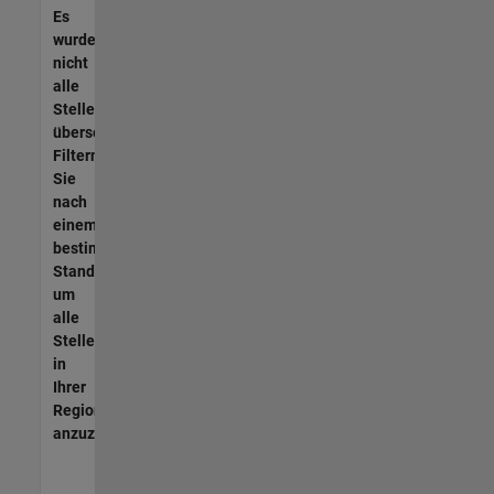
Es
wurden
nicht
alle
Stellen
übersetzt.
Filtern
Sie
nach
einem
bestimmten
Standort,
um
alle
Stellenangebote
in
Ihrer
Region
anzuzeigen.