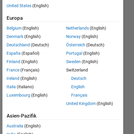
offenen
Web Applications and Services
United States
(English)
Stellen,
die
Europa
Ihren
Suchkriterien
Belgium
(English)
Netherlands
(English)
entsprechen.
Denmark
(English)
Norway
(English)
Sie
Deutschland
(Deutsch)
Österreich
(Deutsch)
können
die
España
(Español)
Portugal
(English)
Suchkriterien
Finland
(English)
Sweden
(English)
weiter
France
(Français)
Switzerland
fassen
oder
Ireland
(English)
Deutsch
alle
Italia
(Italiano)
English
Stellenangebote
Luxembourg
(English)
Français
anzeigen
.
Wenn
United Kingdom
(English)
Sie
Asien-Pazifik
noch
immer
Australia
(English)
keine