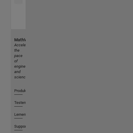
MathWorks
Accelerating
the
pace
of
engineering
and
science
Produkte
Testen oder Kaufen
Lernen
Support