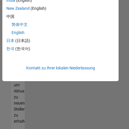
offenen
India
(English)
Stellen
New Zealand
(English)
finden
中国
können,
die
简体中文
Ihren
English
Qualifikationen
日本
(日本語)
entsprechen,
werden
한국
(한국어)
Sie
Mitglied
unseres
Kontakt zu Ihrer lokalen Niederlassung
Talent-
Netzwerks
,
um
Aktualisierungen
zu
neuen
Stellenangeboten
zu
erhalten.