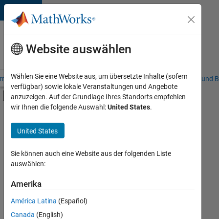
Weiter zum Inhalt
Karriere
bei
Website auswählen
MathWorks
Wählen Sie eine Website aus, um übersetzte Inhalte (sofern
riere – Übersicht
Stellensuche
Niederlassungen
Studierende und B
verfügbar) sowie lokale Veranstaltungen und Angebote
Umschaltung für Off-Canvas-Navigation
anzuzeigen. Auf der Grundlage Ihres Standorts empfehlen
Hauptinhalt
wir Ihnen die folgende Auswahl:
United States
.
FILTER:
Advanced Support
United States
+
4
Business Applications and Tools
Program Management
Sie können auch eine Website aus der folgenden Liste
auswählen:
Release Engineering
Web Applications and Services
Amerika
Derzeit
gibt
América Latina
(Español)
es
keine
Canada
(English)