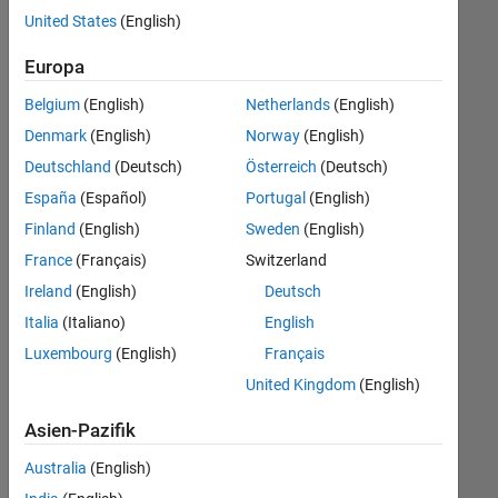
offenen
United States
(English)
Stellen,
die
Europa
Ihren
Suchkriterien
Belgium
(English)
Netherlands
(English)
entsprechen.
Denmark
(English)
Norway
(English)
Sie
Deutschland
(Deutsch)
Österreich
(Deutsch)
können
die
España
(Español)
Portugal
(English)
Suchkriterien
Finland
(English)
Sweden
(English)
weiter
France
(Français)
Switzerland
fassen
oder
Ireland
(English)
Deutsch
alle
Italia
(Italiano)
English
Stellenangebote
Luxembourg
(English)
Français
anzeigen
.
Wenn
United Kingdom
(English)
Sie
Asien-Pazifik
noch
immer
Australia
(English)
keine