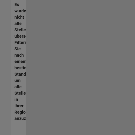
Es
wurden
nicht
alle
Stellen
übersetzt.
Filtern
Sie
nach
einem
bestimmten
Standort,
um
alle
Stellenangebote
in
Ihrer
Region
anzuzeigen.