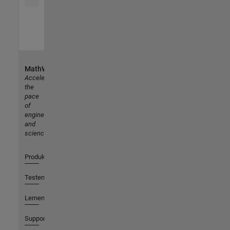
MathWorks
Accelerating
the
pace
of
engineering
and
science
Produkte
Testen oder Kaufen
Lernen
Support