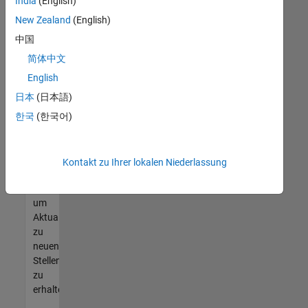
offenen
India
(English)
Stellen
New Zealand
(English)
finden
中国
können,
die
简体中文
Ihren
English
Qualifikationen
日本
(日本語)
entsprechen,
werden
한국
(한국어)
Sie
Mitglied
unseres
Kontakt zu Ihrer lokalen Niederlassung
Talent-
Netzwerks
,
um
Aktualisierungen
zu
neuen
Stellenangeboten
zu
erhalten.