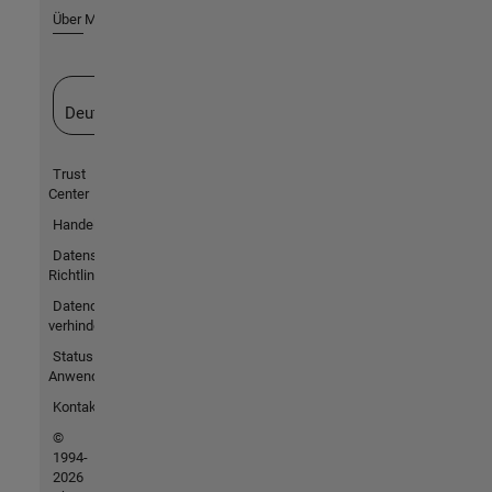
Über MathWorks
Website auswählen
Deutschland
Trust
Center
Handelsmarken
Datenschutz-
Richtlinien
Datendiebstahl
verhindern
Status von
Anwendungen
Kontakt
©
1994-
2026