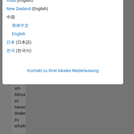
offenen
India
(English)
Stellen
New Zealand
(English)
finden
中国
können,
die
简体中文
Ihren
English
Qualifikationen
日本
(日本語)
entsprechen,
werden
한국
(한국어)
Sie
Mitglied
unseres
Kontakt zu Ihrer lokalen Niederlassung
Talent-
Netzwerks
,
um
Aktualisierungen
zu
neuen
Stellenangeboten
zu
erhalten.