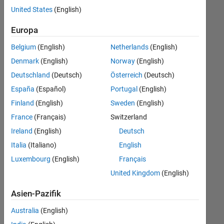
offenen
User Experience
United States
(English)
Stellen,
die
Web Applications and Services
Europa
Ihren
Suchkriterien
Belgium
(English)
Netherlands
(English)
entsprechen.
Denmark
(English)
Norway
(English)
Sie
Deutschland
(Deutsch)
Österreich
(Deutsch)
können
die
España
(Español)
Portugal
(English)
Suchkriterien
Finland
(English)
Sweden
(English)
weiter
France
(Français)
Switzerland
fassen
oder
Ireland
(English)
Deutsch
alle
Italia
(Italiano)
English
Stellenangebote
Luxembourg
(English)
Français
anzeigen
.
Wenn
United Kingdom
(English)
Sie
Asien-Pazifik
noch
immer
Australia
(English)
keine