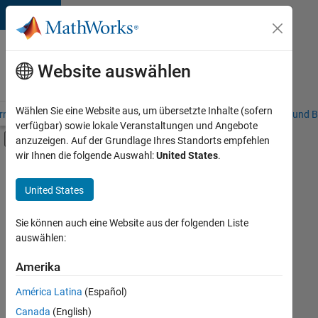
Weiter zum Inhalt
Karriere
bei
Website auswählen
MathWorks
Wählen Sie eine Website aus, um übersetzte Inhalte (sofern
riere – Übersicht
Stellensuche
Niederlassungen
Studierende und B
verfügbar) sowie lokale Veranstaltungen und Angebote
Umschaltung für Off-Canvas-Navigation
anzuzeigen. Auf der Grundlage Ihres Standorts empfehlen
Hauptinhalt
wir Ihnen die folgende Auswahl:
United States
.
FILTER:
Programm für Berufseinsteiger (EDG)
United States
+
8
Advanced Support
Globalisierung
Sie können auch eine Website aus der folgenden Liste
auswählen:
Infrastructure and Architecture
Release Engineering
Amerika
Derzeit
gibt
Software Process Engineering
América Latina
(Español)
es
Technical Writing
keine
Canada
(English)