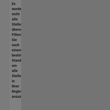
Es
wurden
nicht
alle
Stellen
übersetzt.
Filtern
Sie
nach
einem
bestimmten
Standort,
um
alle
Stellenangebote
in
Ihrer
Region
anzuzeigen.