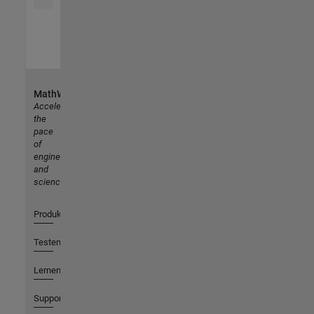
MathWorks
Accelerating
the
pace
of
engineering
and
science
Produkte
Testen oder Kaufen
Lernen
Support