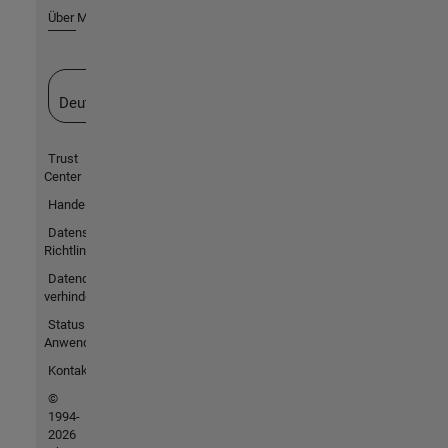
Über MathWorks
Website auswählen
Deutschland
Trust
Center
Handelsmarken
Datenschutz-
Richtlinien
Datendiebstahl
verhindern
Status von
Anwendungen
Kontakt
©
1994-
2026