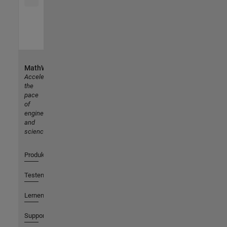
MathWorks
Accelerating
the
pace
of
engineering
and
science
Produkte
Testen oder Kaufen
Lernen
Support