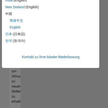
offenen
India
(English)
Stellen
New Zealand
(English)
finden
中国
können,
die
简体中文
Ihren
English
Qualifikationen
日本
(日本語)
entsprechen,
werden
한국
(한국어)
Sie
Mitglied
unseres
Kontakt zu Ihrer lokalen Niederlassung
Talent-
Netzwerks
,
um
Aktualisierungen
zu
neuen
Stellenangeboten
zu
erhalten.