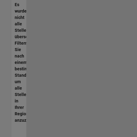
Es
wurden
nicht
alle
Stellen
übersetzt.
Filtern
Sie
nach
einem
bestimmten
Standort,
um
alle
Stellenangebote
in
Ihrer
Region
anzuzeigen.