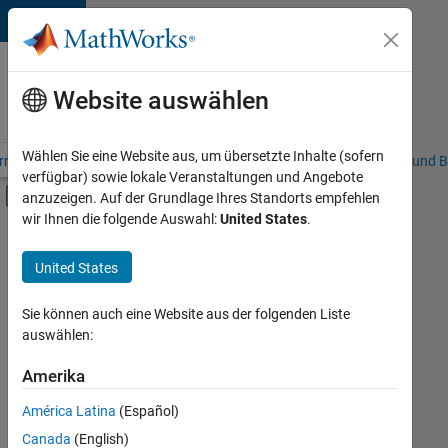
Weiter zum Inhalt
Karriere
bei
Website auswählen
MathWorks
Wählen Sie eine Website aus, um übersetzte Inhalte (sofern
riere – Übersicht
Stellensuche
Niederlassungen
Studierende und B
verfügbar) sowie lokale Veranstaltungen und Angebote
Umschaltung für Off-Canvas-Navigation
anzuzeigen. Auf der Grundlage Ihres Standorts empfehlen
Hauptinhalt
wir Ihnen die folgende Auswahl:
United States
.
FILTER:
Advanced Support
United States
+
7
Globalisierung
Information Technology
Sie können auch eine Website aus der folgenden Liste
auswählen:
Infrastructure and Architecture
Quality Engineering
Amerika
Derzeit
gibt
Release Engineering
América Latina
(Español)
es
Software Process Engineering
keine
Canada
(English)