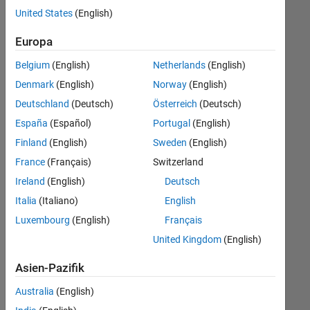
offenen
Technical Writing
United States
(English)
Stellen,
die
Europa
Ihren
Suchkriterien
Belgium
(English)
Netherlands
(English)
entsprechen.
Denmark
(English)
Norway
(English)
Sie
Deutschland
(Deutsch)
Österreich
(Deutsch)
können
die
España
(Español)
Portugal
(English)
Suchkriterien
Finland
(English)
Sweden
(English)
weiter
France
(Français)
Switzerland
fassen
oder
Ireland
(English)
Deutsch
alle
Italia
(Italiano)
English
Stellenangebote
Luxembourg
(English)
Français
anzeigen
.
Wenn
United Kingdom
(English)
Sie
Asien-Pazifik
noch
immer
Australia
(English)
keine