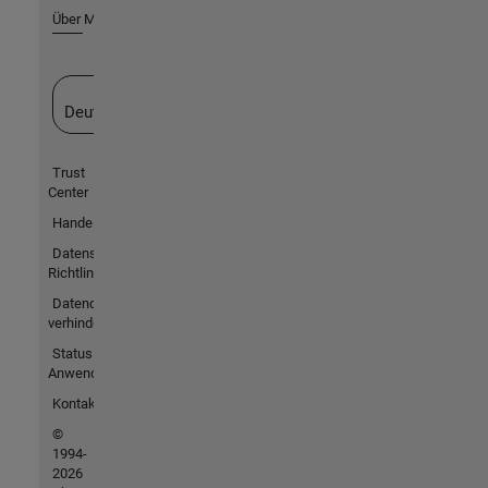
Über MathWorks
Website auswählen
Deutschland
Trust
Center
Handelsmarken
Datenschutz-
Richtlinien
Datendiebstahl
verhindern
Status von
Anwendungen
Kontakt
©
1994-
2026