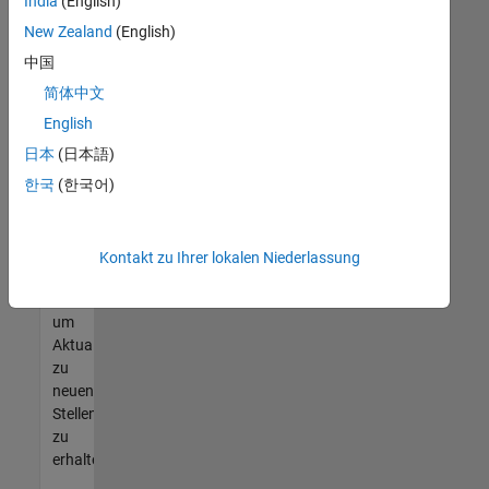
offenen
India
(English)
Stellen
New Zealand
(English)
finden
中国
können,
die
简体中文
Ihren
English
Qualifikationen
日本
(日本語)
entsprechen,
werden
한국
(한국어)
Sie
Mitglied
unseres
Kontakt zu Ihrer lokalen Niederlassung
Talent-
Netzwerks
,
um
Aktualisierungen
zu
neuen
Stellenangeboten
zu
erhalten.