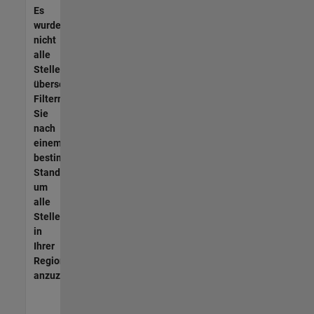
Es
wurden
nicht
alle
Stellen
übersetzt.
Filtern
Sie
nach
einem
bestimmten
Standort,
um
alle
Stellenangebote
in
Ihrer
Region
anzuzeigen.