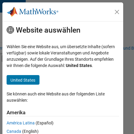
Weiter zum Inhalt
Karriere
bei
Website auswählen
MathWorks
Wählen Sie eine Website aus, um übersetzte Inhalte (sofern
riere – Übersicht
Stellensuche
Niederlassungen
Studierende und B
verfügbar) sowie lokale Veranstaltungen und Angebote
Umschaltung für Off-Canvas-Navigation
anzuzeigen. Auf der Grundlage Ihres Standorts empfehlen
Hauptinhalt
wir Ihnen die folgende Auswahl:
United States
.
FILTER:
Advanced Support
United States
+
7
Globalisierung
Information Technology
Sie können auch eine Website aus der folgenden Liste
auswählen:
Infrastructure and Architecture
Quality Engineering
Amerika
Derzeit
gibt
Technical Writing
América Latina
(Español)
es
User Experience
keine
Canada
(English)