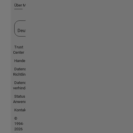
Über MathWorks
Website auswählen
Deutschland
Trust
Center
Handelsmarken
Datenschutz-
Richtlinien
Datendiebstahl
verhindern
Status von
Anwendungen
Kontakt
©
1994-
2026