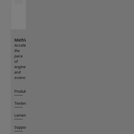
MathWorks
Accelerating
the
pace
of
engineering
and
science
Produkte
Testen oder Kaufen
Lernen
Support