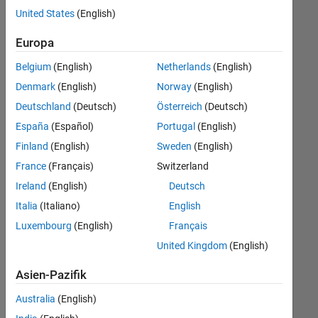
offenen
Web Applications and Services
United States
(English)
Stellen,
die
Europa
Ihren
Suchkriterien
Belgium
(English)
Netherlands
(English)
entsprechen.
Denmark
(English)
Norway
(English)
Sie
Deutschland
(Deutsch)
Österreich
(Deutsch)
können
die
España
(Español)
Portugal
(English)
Suchkriterien
Finland
(English)
Sweden
(English)
weiter
France
(Français)
Switzerland
fassen
oder
Ireland
(English)
Deutsch
alle
Italia
(Italiano)
English
Stellenangebote
Luxembourg
(English)
Français
anzeigen
.
Wenn
United Kingdom
(English)
Sie
Asien-Pazifik
noch
immer
Australia
(English)
keine