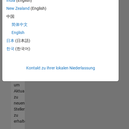
offenen
India
(English)
Stellen
New Zealand
(English)
finden
中国
können,
die
简体中文
Ihren
English
Qualifikationen
日本
(日本語)
entsprechen,
werden
한국
(한국어)
Sie
Mitglied
unseres
Kontakt zu Ihrer lokalen Niederlassung
Talent-
Netzwerks
,
um
Aktualisierungen
zu
neuen
Stellenangeboten
zu
erhalten.