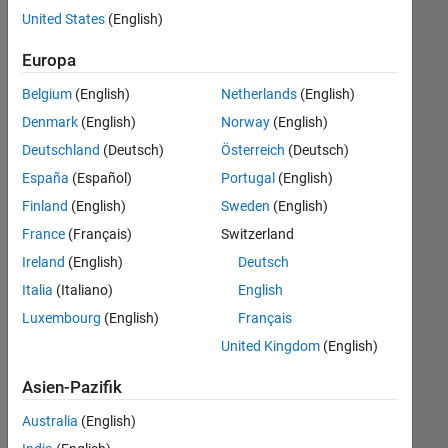
offenen
Quality Engineering
United States
(English)
Stellen,
die
Release Engineering
Europa
Ihren
Software Process Engineering
Suchkriterien
Belgium
(English)
Netherlands
(English)
entsprechen.
Technical Writing
Denmark
(English)
Norway
(English)
Sie
User Experience
Deutschland
(Deutsch)
Österreich
(Deutsch)
können
Web Applications and Services
die
España
(Español)
Portugal
(English)
Suchkriterien
Finland
(English)
Sweden
(English)
weiter
France
(Français)
Switzerland
fassen
oder
Ireland
(English)
Deutsch
alle
Italia
(Italiano)
English
Stellenangebote
Luxembourg
(English)
Français
anzeigen
.
Wenn
United Kingdom
(English)
Sie
Asien-Pazifik
noch
immer
Australia
(English)
keine