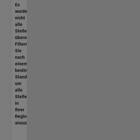
Es
wurden
nicht
alle
Stellen
übersetzt.
Filtern
Sie
nach
einem
bestimmten
Standort,
um
alle
Stellenangebote
in
Ihrer
Region
anzuzeigen.