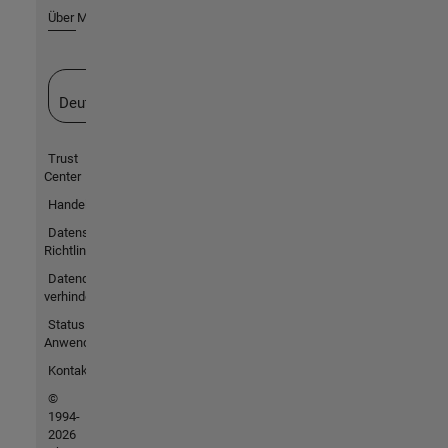
Über MathWorks
Website auswählen
Deutschland
Trust
Center
Handelsmarken
Datenschutz-
Richtlinien
Datendiebstahl
verhindern
Status von
Anwendungen
Kontakt
©
1994-
2026