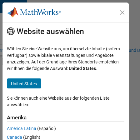
Weiter zum Inhalt
Karriere
bei
Website auswählen
MathWorks
Wählen Sie eine Website aus, um übersetzte Inhalte (sofern
riere – Übersicht
Stellensuche
Niederlassungen
Studierende und B
verfügbar) sowie lokale Veranstaltungen und Angebote
Umschaltung für Off-Canvas-Navigation
anzuzeigen. Auf der Grundlage Ihres Standorts empfehlen
Hauptinhalt
wir Ihnen die folgende Auswahl:
United States
.
FILTER:
Programm für Berufseinsteiger (EDG)
United States
+
12
Advanced Support
Globalisierung
Sie können auch eine Website aus der folgenden Liste
auswählen:
Information Technology
Infrastructure and Architecture
Amerika
Derzeit
gibt
Product Development
América Latina
(Español)
es
Program Management
keine
Canada
(English)