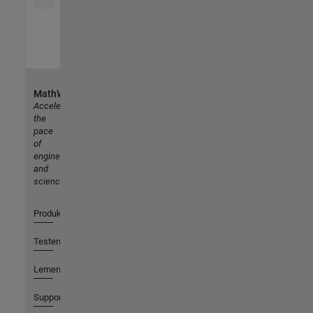
MathWorks
Accelerating
the
pace
of
engineering
and
science
Produkte
Testen oder Kaufen
Lernen
Support