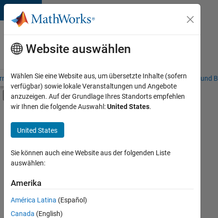
Weiter zum Inhalt
Karriere
bei
Website auswählen
MathWorks
Wählen Sie eine Website aus, um übersetzte Inhalte (sofern
riere – Übersicht
Stellensuche
Niederlassungen
Studierende und B
verfügbar) sowie lokale Veranstaltungen und Angebote
Umschaltung für Off-Canvas-Navigation
anzuzeigen. Auf der Grundlage Ihres Standorts empfehlen
Hauptinhalt
wir Ihnen die folgende Auswahl:
United States
.
FILTER:
Programm für Berufseinsteiger (EDG)
United States
+
3
Advanced Support
Infrastructure and Architecture
Sie können auch eine Website aus der folgenden Liste
auswählen:
Software Process Engineering
Amerika
Derzeit
gibt
América Latina
(Español)
es
keine
Canada
(English)