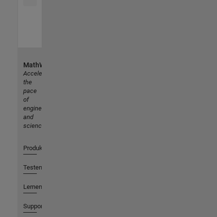
MathWorks
Accelerating
the
pace
of
engineering
and
science
Produkte
Testen oder Kaufen
Lernen
Support