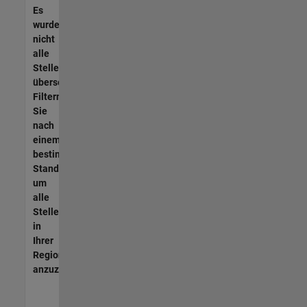
Es
wurden
nicht
alle
Stellen
übersetzt.
Filtern
Sie
nach
einem
bestimmten
Standort,
um
alle
Stellenangebote
in
Ihrer
Region
anzuzeigen.