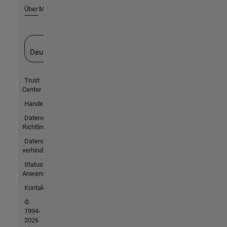
Über MathWorks
Website auswählen
Deutschland
Trust
Center
Handelsmarken
Datenschutz-
Richtlinien
Datendiebstahl
verhindern
Status von
Anwendungen
Kontakt
©
1994-
2026