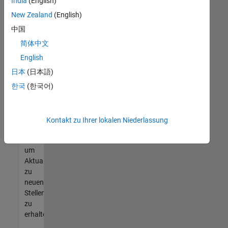
offenen
India
(English)
Stellen
New Zealand
(English)
finden
中国
können,
die
简体中文
Ihren
English
Qualifikationen
日本
(日本語)
entsprechen,
werden
한국
(한국어)
Sie
Mitglied
unseres
Kontakt zu Ihrer lokalen Niederlassung
Talent-
Netzwerks
,
um
Aktualisierungen
zu
neuen
Stellenangeboten
zu
erhalten.