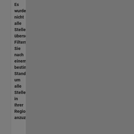
Es
wurden
nicht
alle
Stellen
übersetzt.
Filtern
Sie
nach
einem
bestimmten
Standort,
um
alle
Stellenangebote
in
Ihrer
Region
anzuzeigen.