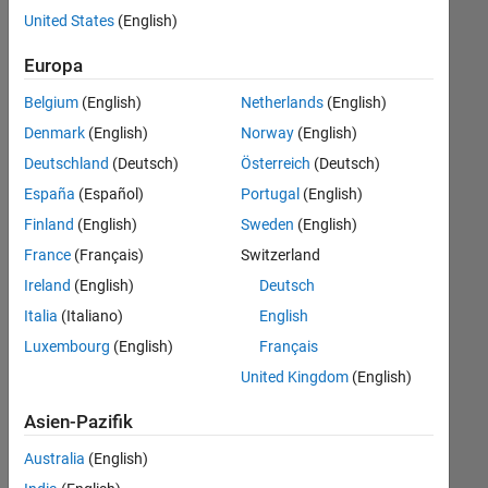
offenen
Web Applications and Services
United States
(English)
Stellen,
die
Europa
Ihren
Suchkriterien
Belgium
(English)
Netherlands
(English)
entsprechen.
Denmark
(English)
Norway
(English)
Sie
Deutschland
(Deutsch)
Österreich
(Deutsch)
können
die
España
(Español)
Portugal
(English)
Suchkriterien
Finland
(English)
Sweden
(English)
weiter
France
(Français)
Switzerland
fassen
oder
Ireland
(English)
Deutsch
alle
Italia
(Italiano)
English
Stellenangebote
Luxembourg
(English)
Français
anzeigen
.
Wenn
United Kingdom
(English)
Sie
Asien-Pazifik
noch
immer
Australia
(English)
keine