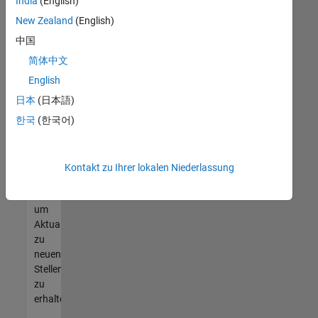
offenen
India
(English)
Stellen
New Zealand
(English)
finden
中国
können,
die
简体中文
Ihren
English
Qualifikationen
日本
(日本語)
entsprechen,
werden
한국
(한국어)
Sie
Mitglied
unseres
Kontakt zu Ihrer lokalen Niederlassung
Talent-
Netzwerks
,
um
Aktualisierungen
zu
neuen
Stellenangeboten
zu
erhalten.