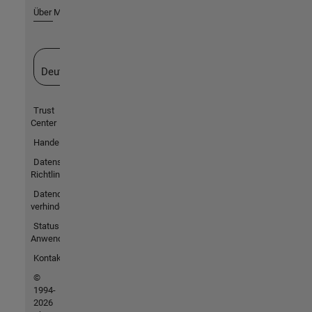
Über MathWorks
Website auswählen
Deutschland
Trust
Center
Handelsmarken
Datenschutz-
Richtlinien
Datendiebstahl
verhindern
Status von
Anwendungen
Kontakt
©
1994-
2026