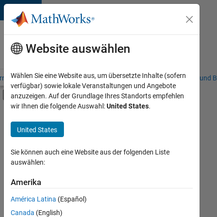
Weiter zum Inhalt
Karriere
bei
Website auswählen
MathWorks
Wählen Sie eine Website aus, um übersetzte Inhalte (sofern
riere – Übersicht
Stellensuche
Niederlassungen
Studierende und B
verfügbar) sowie lokale Veranstaltungen und Angebote
Umschaltung für Off-Canvas-Navigation
anzuzeigen. Auf der Grundlage Ihres Standorts empfehlen
Hauptinhalt
wir Ihnen die folgende Auswahl:
United States
.
FILTER:
Advanced Support
United States
+
7
Information Technology
Quality Engineering
Sie können auch eine Website aus der folgenden Liste
auswählen:
Release Engineering
Software Process Engineering
Amerika
Derzeit
gibt
Technical Writing
América Latina
(Español)
es
User Experience
keine
Canada
(English)