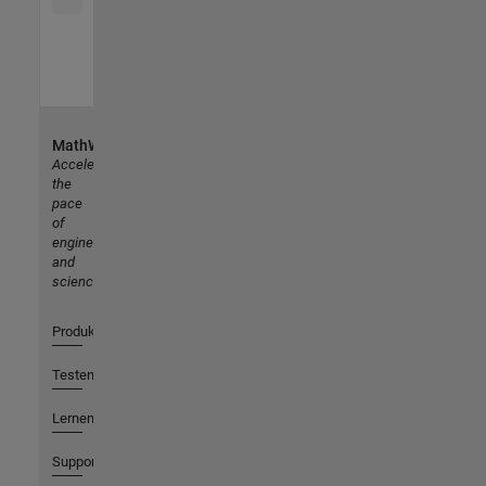
MathWorks
Accelerating
the
pace
of
engineering
and
science
Produkte
Testen oder Kaufen
Lernen
Support