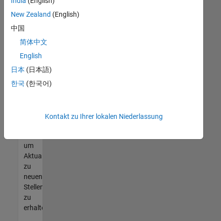
offenen
India
(English)
Stellen
New Zealand
(English)
finden
中国
können,
die
简体中文
Ihren
English
Qualifikationen
日本
(日本語)
entsprechen,
werden
한국
(한국어)
Sie
Mitglied
unseres
Kontakt zu Ihrer lokalen Niederlassung
Talent-
Netzwerks
,
um
Aktualisierungen
zu
neuen
Stellenangeboten
zu
erhalten.