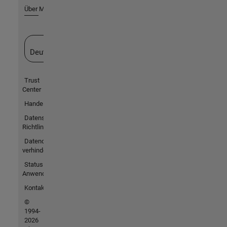
Über MathWorks
Website auswählen
Deutschland
Trust
Center
Handelsmarken
Datenschutz-
Richtlinien
Datendiebstahl
verhindern
Status von
Anwendungen
Kontakt
©
1994-
2026