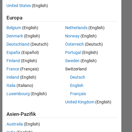
offenen
Technical Writing
United States
(English)
Stellen,
die
User Experience
Europa
Ihren
Suchkriterien
Belgium
(English)
Netherlands
(English)
entsprechen.
Denmark
(English)
Norway
(English)
Sie
Deutschland
(Deutsch)
Österreich
(Deutsch)
können
die
España
(Español)
Portugal
(English)
Suchkriterien
Finland
(English)
Sweden
(English)
weiter
France
(Français)
Switzerland
fassen
oder
Ireland
(English)
Deutsch
alle
Italia
(Italiano)
English
Stellenangebote
Luxembourg
(English)
Français
anzeigen
.
Wenn
United Kingdom
(English)
Sie
Asien-Pazifik
noch
immer
Australia
(English)
keine