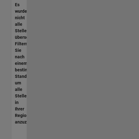
Es
wurden
nicht
alle
Stellen
übersetzt.
Filtern
Sie
nach
einem
bestimmten
Standort,
um
alle
Stellenangebote
in
Ihrer
Region
anzuzeigen.