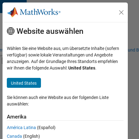
Weiter zum Inhalt
Karriere
bei
Website auswählen
MathWorks
Wählen Sie eine Website aus, um übersetzte Inhalte (sofern
riere – Übersicht
Stellensuche
Niederlassungen
Studierende und B
verfügbar) sowie lokale Veranstaltungen und Angebote
Umschaltung für Off-Canvas-Navigation
anzuzeigen. Auf der Grundlage Ihres Standorts empfehlen
Hauptinhalt
wir Ihnen die folgende Auswahl:
United States
.
FILTER:
Programm für Berufseinsteiger (EDG)
United States
+
8
Advanced Support
Information Technology
Sie können auch eine Website aus der folgenden Liste
auswählen:
Infrastructure and Architecture
Quality Engineering
Amerika
Derzeit
gibt
Release Engineering
América Latina
(Español)
es
Software Process Engineering
keine
Canada
(English)