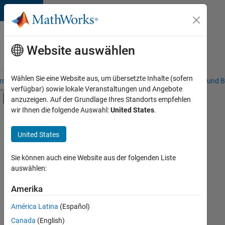
Weiter zum Inhalt
Karriere
bei
Website auswählen
MathWorks
Wählen Sie eine Website aus, um übersetzte Inhalte (sofern
riere – Übersicht
Stellensuche
Niederlassungen
Studierende und B
verfügbar) sowie lokale Veranstaltungen und Angebote
Umschaltung für Off-Canvas-Navigation
anzuzeigen. Auf der Grundlage Ihres Standorts empfehlen
Hauptinhalt
wir Ihnen die folgende Auswahl:
United States
.
FILTER:
Programm für Berufseinsteiger (EDG)
United States
+
7
Advanced Support
Information Technology
Sie können auch eine Website aus der folgenden Liste
auswählen:
Infrastructure and Architecture
Software Process Engineering
Amerika
Derzeit
gibt
Technical Writing
América Latina
(Español)
es
User Experience
keine
Canada
(English)