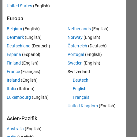
offenen
Web Applications and Services
United States
(English)
Stellen,
die
Europa
Ihren
Suchkriterien
Belgium
(English)
Netherlands
(English)
entsprechen.
Denmark
(English)
Norway
(English)
Sie
Deutschland
(Deutsch)
Österreich
(Deutsch)
können
die
España
(Español)
Portugal
(English)
Suchkriterien
Finland
(English)
Sweden
(English)
weiter
France
(Français)
Switzerland
fassen
oder
Ireland
(English)
Deutsch
alle
Italia
(Italiano)
English
Stellenangebote
Luxembourg
(English)
Français
anzeigen
.
Wenn
United Kingdom
(English)
Sie
Asien-Pazifik
noch
immer
Australia
(English)
keine