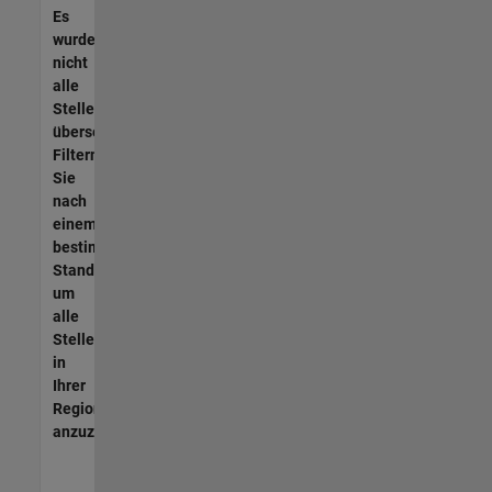
Es
wurden
nicht
alle
Stellen
übersetzt.
Filtern
Sie
nach
einem
bestimmten
Standort,
um
alle
Stellenangebote
in
Ihrer
Region
anzuzeigen.