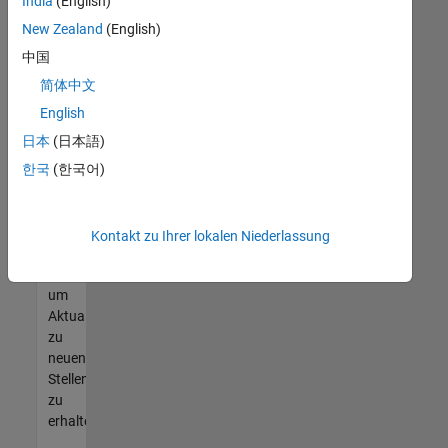
offenen
India
(English)
Stellen
New Zealand
(English)
finden
中国
können,
die
简体中文
Ihren
English
Qualifikationen
日本
(日本語)
entsprechen,
werden
한국
(한국어)
Sie
Mitglied
unseres
Kontakt zu Ihrer lokalen Niederlassung
Talent-
Netzwerks
,
um
Aktualisierungen
zu
neuen
Stellenangeboten
zu
erhalten.