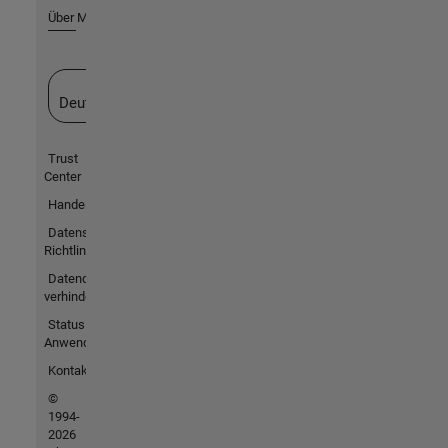
Über MathWorks
Website auswählen
Deutschland
Trust
Center
Handelsmarken
Datenschutz-
Richtlinien
Datendiebstahl
verhindern
Status von
Anwendungen
Kontakt
©
1994-
2026