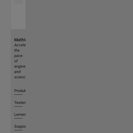
MathWorks
Accelerating
the
pace
of
engineering
and
science
Produkte
Testen oder Kaufen
Lernen
Support