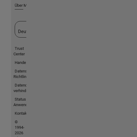
Über MathWorks
Website auswählen
Deutschland
Trust
Center
Handelsmarken
Datenschutz-
Richtlinien
Datendiebstahl
verhindern
Status von
Anwendungen
Kontakt
©
1994-
2026