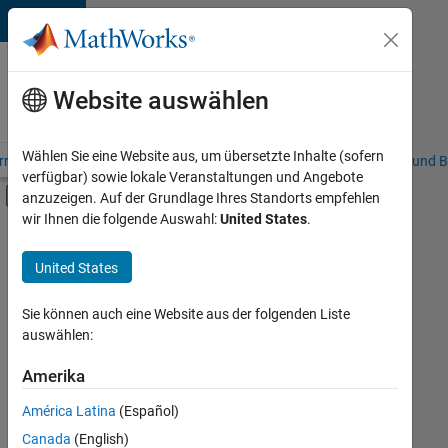
Weiter zum Inhalt
Karriere
bei
Website auswählen
MathWorks
Wählen Sie eine Website aus, um übersetzte Inhalte (sofern
riere – Übersicht
Stellensuche
Niederlassungen
Studierende und B
verfügbar) sowie lokale Veranstaltungen und Angebote
Umschaltung für Off-Canvas-Navigation
anzuzeigen. Auf der Grundlage Ihres Standorts empfehlen
Hauptinhalt
wir Ihnen die folgende Auswahl:
United States
.
FILTER:
Advanced Support
United States
+
4
Information Technology
Infrastructure and Architecture
Sie können auch eine Website aus der folgenden Liste
auswählen:
Product Development
Quality Engineering
Amerika
Derzeit
gibt
América Latina
(Español)
es
keine
Canada
(English)