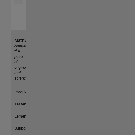
MathWorks
Accelerating
the
pace
of
engineering
and
science
Produkte
Testen oder Kaufen
Lernen
Support