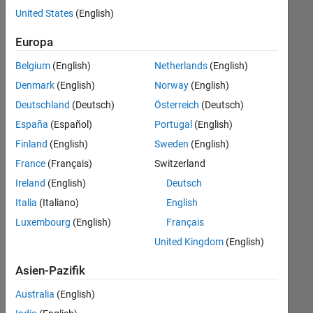
offenen
United States
(English)
Stellen,
die
Europa
Ihren
Suchkriterien
Belgium
(English)
Netherlands
(English)
entsprechen.
Denmark
(English)
Norway
(English)
Sie
Deutschland
(Deutsch)
Österreich
(Deutsch)
können
die
España
(Español)
Portugal
(English)
Suchkriterien
Finland
(English)
Sweden
(English)
weiter
France
(Français)
Switzerland
fassen
oder
Ireland
(English)
Deutsch
alle
Italia
(Italiano)
English
Stellenangebote
Luxembourg
(English)
Français
anzeigen
.
Wenn
United Kingdom
(English)
Sie
Asien-Pazifik
noch
immer
Australia
(English)
keine