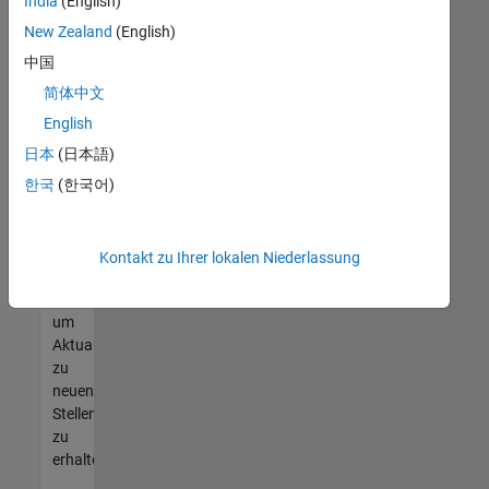
offenen
India
(English)
Stellen
New Zealand
(English)
finden
中国
können,
die
简体中文
Ihren
English
Qualifikationen
日本
(日本語)
entsprechen,
werden
한국
(한국어)
Sie
Mitglied
unseres
Kontakt zu Ihrer lokalen Niederlassung
Talent-
Netzwerks
,
um
Aktualisierungen
zu
neuen
Stellenangeboten
zu
erhalten.