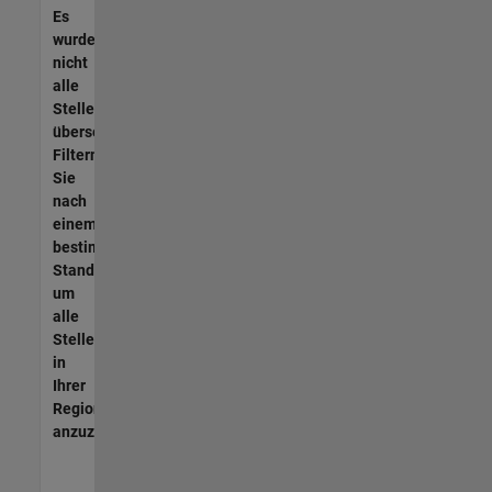
Es
wurden
nicht
alle
Stellen
übersetzt.
Filtern
Sie
nach
einem
bestimmten
Standort,
um
alle
Stellenangebote
in
Ihrer
Region
anzuzeigen.