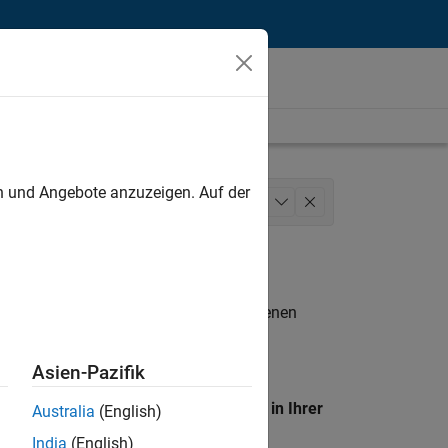
unt
en und Angebote anzuzeigen. Auf der
Program Management
+
1
n entsprechen.
eigen
. Wenn Sie noch immer keine offenen
 Mitglied unseres
Talent-Netzwerks
, um
Asien-Pazifik
en Standort, um alle Stellenangebote in Ihrer
Australia
(English)
India
(English)