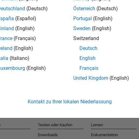
Deutschland
(Deutsch)
Österreich
(Deutsch)
España
(Español)
Portugal
(English)
T
inland
(English)
Sweden
(English)
rance
(Français)
Switzerland
Erhalten 
reland
(English)
Deutsch
talia
(Italiano)
English
Luxembourg
(English)
Français
United Kingdom
(English)
Kontakt zu Ihrer lokalen Niederlassung
e
Testen oder Kaufen
Lernen
Downloads
Dokumentation