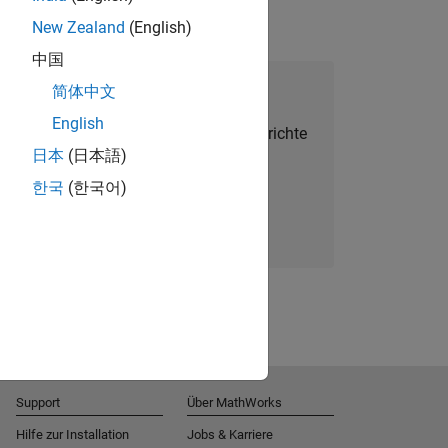
New Zealand
(English)
中国
alent Network beitreten
简体中文
English
Sie personalisierte Stellenangebote, Berichte
日本
(日本語)
und Unternehmensneuigkeiten.
한국
(한국어)
Melden Sie sich noch heute an
Support
Über MathWorks
Hilfe zur Installation
Jobs & Karriere