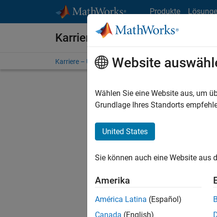
Weiter zum Inhalt
Produkte
Lösung
Karriere bei MathWorks
Website auswähl
Karriere – Übersicht
Stellensuche
Niederlassunge
Wählen Sie eine Website aus, um üb
FILTER:
Grundlage Ihres Standorts empfehle
United States
Derzeit
Sie könn
Sie können auch eine Website aus d
Stellen f
Aktualis
Amerika
Es wurde
América Latina
(Español)
Region a
Canada
(English)