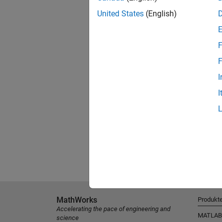
United States
(English)
F
F
I
I
MathWorks
Produkt
Accelerating the pace of engineering and
MATLAB
science