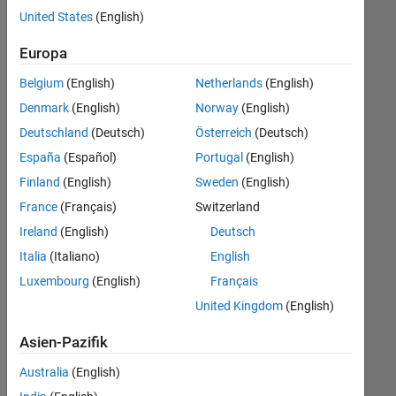
offenen
United States
(English)
Stellen,
die
Europa
Ihren
Suchkriterien
Belgium
(English)
Netherlands
(English)
entsprechen.
Denmark
(English)
Norway
(English)
Sie
Deutschland
(Deutsch)
Österreich
(Deutsch)
können
die
España
(Español)
Portugal
(English)
Suchkriterien
Finland
(English)
Sweden
(English)
weiter
France
(Français)
Switzerland
fassen
oder
Ireland
(English)
Deutsch
alle
Italia
(Italiano)
English
Stellenangebote
Luxembourg
(English)
Français
anzeigen
.
Wenn
United Kingdom
(English)
Sie
Asien-Pazifik
noch
immer
Australia
(English)
keine