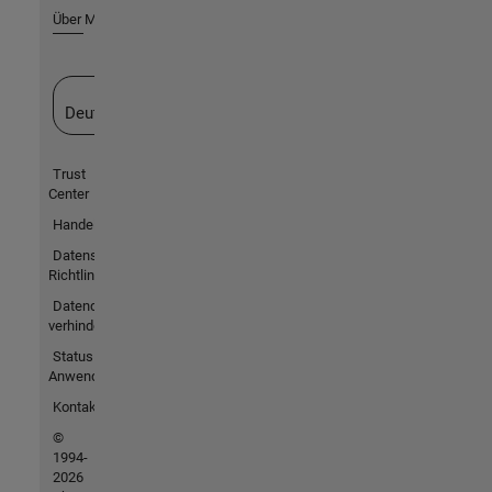
Über MathWorks
Website auswählen
Deutschland
Trust
Center
Handelsmarken
Datenschutz-
Richtlinien
Datendiebstahl
verhindern
Status von
Anwendungen
Kontakt
©
1994-
2026