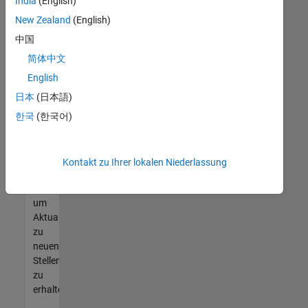
offenen
India
(English)
Stellen
New Zealand
(English)
finden
中国
können,
die
简体中文
Ihren
English
Qualifikationen
日本
(日本語)
entsprechen,
werden
한국
(한국어)
Sie
Mitglied
unseres
Kontakt zu Ihrer lokalen Niederlassung
Talent-
Netzwerks
,
um
Aktualisierungen
zu
neuen
Stellenangeboten
zu
erhalten.