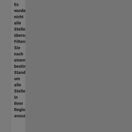
Es
wurden
nicht
alle
Stellen
übersetzt.
Filtern
Sie
nach
einem
bestimmten
Standort,
um
alle
Stellenangebote
in
Ihrer
Region
anzuzeigen.