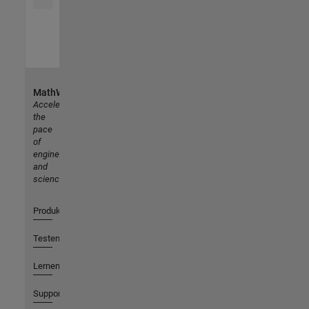
MathWorks
Accelerating
the
pace
of
engineering
and
science
Produkte
Testen oder Kaufen
Lernen
Support