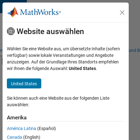
Weiter zum Inhalt
Karriere
bei
Website auswählen
MathWorks
Wählen Sie eine Website aus, um übersetzte Inhalte (sofern
riere – Übersicht
Stellensuche
Niederlassungen
Studierende und B
verfügbar) sowie lokale Veranstaltungen und Angebote
Umschaltung für Off-Canvas-Navigation
anzuzeigen. Auf der Grundlage Ihres Standorts empfehlen
Hauptinhalt
wir Ihnen die folgende Auswahl:
United States
.
FILTER:
Business Applications and Tools
United States
+
2
Release Engineering
Technical Writing
Sie können auch eine Website aus der folgenden Liste
auswählen:
Amerika
Derzeit
gibt
América Latina
(Español)
es
keine
Canada
(English)