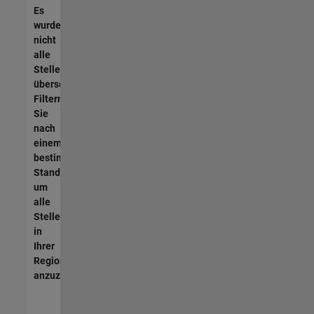
Es
wurden
nicht
alle
Stellen
übersetzt.
Filtern
Sie
nach
einem
bestimmten
Standort,
um
alle
Stellenangebote
in
Ihrer
Region
anzuzeigen.