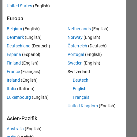
offenen
User Experience
United States
(English)
Stellen,
die
Web Applications and Services
Europa
Ihren
Suchkriterien
Belgium
(English)
Netherlands
(English)
entsprechen.
Denmark
(English)
Norway
(English)
Sie
Deutschland
(Deutsch)
Österreich
(Deutsch)
können
die
España
(Español)
Portugal
(English)
Suchkriterien
Finland
(English)
Sweden
(English)
weiter
France
(Français)
Switzerland
fassen
oder
Ireland
(English)
Deutsch
alle
Italia
(Italiano)
English
Stellenangebote
Luxembourg
(English)
Français
anzeigen
.
Wenn
United Kingdom
(English)
Sie
Asien-Pazifik
noch
immer
Australia
(English)
keine