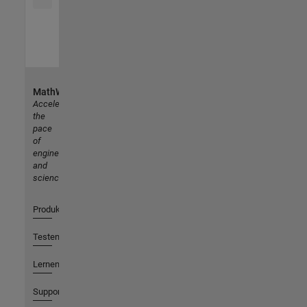
MathWorks
Accelerating
the
pace
of
engineering
and
science
Produkte
Testen oder Kaufen
Lernen
Support