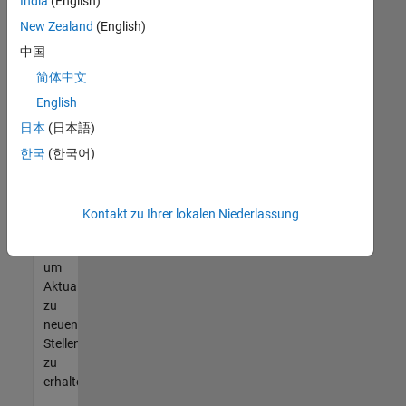
offenen
India
(English)
Stellen
New Zealand
(English)
finden
中国
können,
die
简体中文
Ihren
English
Qualifikationen
日本
(日本語)
entsprechen,
werden
한국
(한국어)
Sie
Mitglied
unseres
Kontakt zu Ihrer lokalen Niederlassung
Talent-
Netzwerks
,
um
Aktualisierungen
zu
neuen
Stellenangeboten
zu
erhalten.