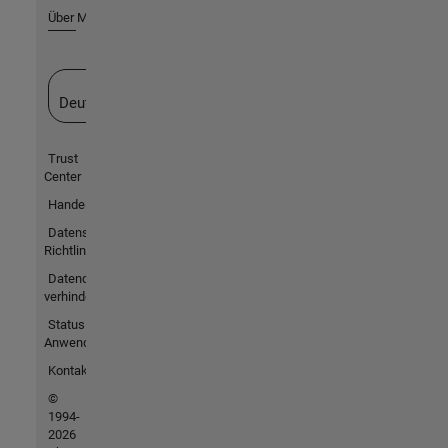
Über MathWorks
Website auswählen
Deutschland
Trust
Center
Handelsmarken
Datenschutz-
Richtlinien
Datendiebstahl
verhindern
Status von
Anwendungen
Kontakt
©
1994-
2026