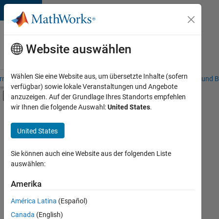
Weiter zum Inhalt
Karriere
bei
Website auswählen
MathWorks
Wählen Sie eine Website aus, um übersetzte Inhalte (sofern
riere – Übersicht
Stellensuche
Niederlassungen
Studierende und B
verfügbar) sowie lokale Veranstaltungen und Angebote
Umschaltung für Off-Canvas-Navigation
anzuzeigen. Auf der Grundlage Ihres Standorts empfehlen
Hauptinhalt
wir Ihnen die folgende Auswahl:
United States
.
FILTER:
Business Applications and Tools
United States
+
8
Globalisierung
Infrastructure and Architecture
Sie können auch eine Website aus der folgenden Liste
auswählen:
Quality Engineering
Release Engineering
Amerika
Derzeit
gibt
Software Process Engineering
América Latina
(Español)
es
Technical Writing
keine
Canada
(English)