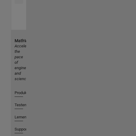
MathWorks
Accelerating
the
pace
of
engineering
and
science
Produkte
Testen oder Kaufen
Lernen
Support