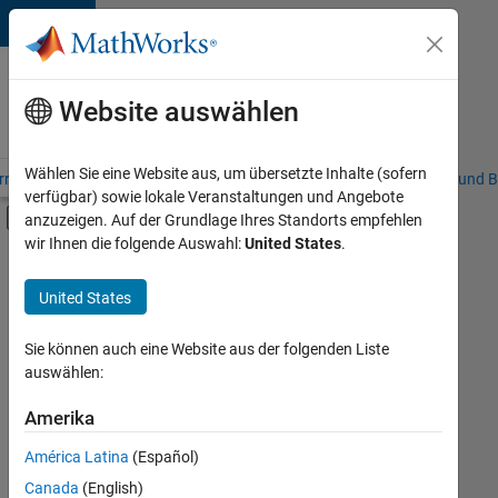
Weiter zum Inhalt
Karriere
bei
Website auswählen
MathWorks
Wählen Sie eine Website aus, um übersetzte Inhalte (sofern
riere – Übersicht
Stellensuche
Niederlassungen
Studierende und B
verfügbar) sowie lokale Veranstaltungen und Angebote
Umschaltung für Off-Canvas-Navigation
anzuzeigen. Auf der Grundlage Ihres Standorts empfehlen
Hauptinhalt
wir Ihnen die folgende Auswahl:
United States
.
FILTER:
Programm für Berufseinsteiger (EDG)
United States
+
8
Business Applications and Tools
Globalisierung
Sie können auch eine Website aus der folgenden Liste
auswählen:
Infrastructure and Architecture
Quality Engineering
Amerika
Derzeit
gibt
Release Engineering
América Latina
(Español)
es
Software Process Engineering
keine
Canada
(English)