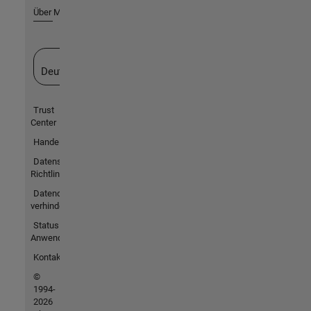
Über MathWorks
Website auswählen
Deutschland
Trust
Center
Handelsmarken
Datenschutz-
Richtlinien
Datendiebstahl
verhindern
Status von
Anwendungen
Kontakt
©
1994-
2026