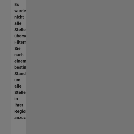
Es
wurden
nicht
alle
Stellen
übersetzt.
Filtern
Sie
nach
einem
bestimmten
Standort,
um
alle
Stellenangebote
in
Ihrer
Region
anzuzeigen.