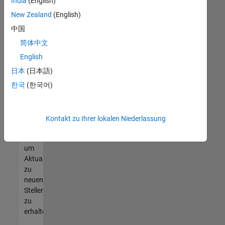
offenen
India
(English)
Stellen
New Zealand
(English)
finden
中国
können,
die
简体中文
Ihren
English
Qualifikationen
日本
(日本語)
entsprechen,
werden
한국
(한국어)
Sie
Mitglied
unseres
Kontakt zu Ihrer lokalen Niederlassung
Talent-
Netzwerks
,
um
Aktualisierungen
zu
neuen
Stellenangeboten
zu
erhalten.