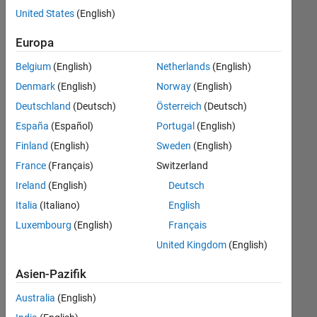
offenen
Technical Writing
United States
(English)
Stellen,
die
User Experience
Europa
Ihren
Suchkriterien
Belgium
(English)
Netherlands
(English)
entsprechen.
Denmark
(English)
Norway
(English)
Sie
Deutschland
(Deutsch)
Österreich
(Deutsch)
können
die
España
(Español)
Portugal
(English)
Suchkriterien
Finland
(English)
Sweden
(English)
weiter
France
(Français)
Switzerland
fassen
oder
Ireland
(English)
Deutsch
alle
Italia
(Italiano)
English
Stellenangebote
Luxembourg
(English)
Français
anzeigen
.
Wenn
United Kingdom
(English)
Sie
Asien-Pazifik
noch
immer
Australia
(English)
keine