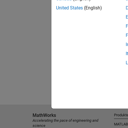
United States
(English)
F
F
I
I
MathWorks
Produkt
Accelerating the pace of engineering and
MATLAB
science