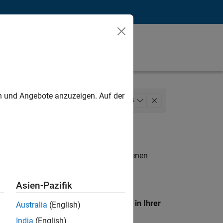
unt
en und Angebote anzuzeigen. Auf der
isierung
+
5
 Engineering
User Experience
n entsprechen.
eigen
. Wenn Sie noch immer keine offenen
 Mitglied unseres
Talent-Netzwerks
, um
Asien-Pazifik
en Standort, um alle Stellenangebote in Ihrer
Australia
(English)
India
(English)