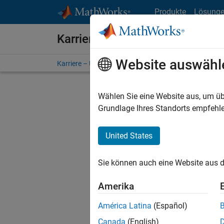
Weiter zum Inhalt
Produkte
Lösung
Karriere bei MathWorks
Website auswähl
Karriere – Übersicht
Stellensuche
Niederlassunge
Wählen Sie eine Website aus, um üb
FILTER:
Grundlage Ihres Standorts empfehle
United States
Derzeit
Sie könn
Sie können auch eine Website aus d
Stellen f
Aktualis
Amerika
Es wurde
América Latina
(Español)
Region a
Canada
(English)