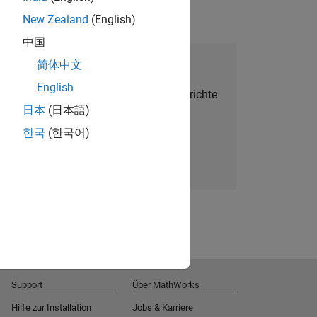
New Zealand
(English)
中国
alent Network beitreten
简体中文
English
Sie personalisierte Stellenangebote, Berichte
日本
(日本語)
und Unternehmensneuigkeiten.
한국
(한국어)
Melden Sie sich noch heute an
Support
Über MathWorks
Hilfe zur Installation
Jobs & Karriere