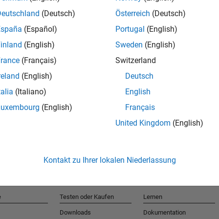
Deutschland
(Deutsch)
Österreich
(Deutsch)
España
(Español)
Portugal
(English)
T
inland
(English)
Sweden
(English)
rance
(Français)
Switzerland
Erhalten 
reland
(English)
Deutsch
talia
(Italiano)
English
Luxembourg
(English)
Français
United Kingdom
(English)
Kontakt zu Ihrer lokalen Niederlassung
e
Testen oder Kaufen
Lernen
Downloads
Dokumentation