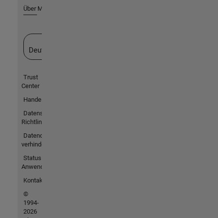
Über MathWorks
Website auswählen
Deutschland
Trust
Center
Handelsmarken
Datenschutz-
Richtlinien
Datendiebstahl
verhindern
Status von
Anwendungen
Kontakt
©
1994-
2026