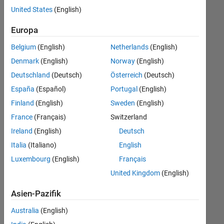
offenen
User Experience
United States
(English)
Stellen,
die
Europa
Ihren
Suchkriterien
Belgium
(English)
Netherlands
(English)
entsprechen.
Denmark
(English)
Norway
(English)
Sie
Deutschland
(Deutsch)
Österreich
(Deutsch)
können
die
España
(Español)
Portugal
(English)
Suchkriterien
Finland
(English)
Sweden
(English)
weiter
France
(Français)
Switzerland
fassen
oder
Ireland
(English)
Deutsch
alle
Italia
(Italiano)
English
Stellenangebote
Luxembourg
(English)
Français
anzeigen
.
Wenn
United Kingdom
(English)
Sie
Asien-Pazifik
noch
immer
Australia
(English)
keine