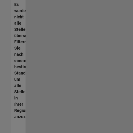
Es
wurden
nicht
alle
Stellen
übersetzt.
Filtern
Sie
nach
einem
bestimmten
Standort,
um
alle
Stellenangebote
in
Ihrer
Region
anzuzeigen.