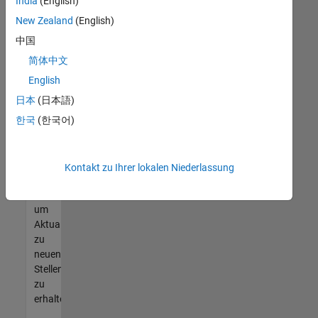
offenen
India
(English)
Stellen
New Zealand
(English)
finden
中国
können,
die
简体中文
Ihren
English
Qualifikationen
日本
(日本語)
entsprechen,
werden
한국
(한국어)
Sie
Mitglied
unseres
Kontakt zu Ihrer lokalen Niederlassung
Talent-
Netzwerks
,
um
Aktualisierungen
zu
neuen
Stellenangeboten
zu
erhalten.