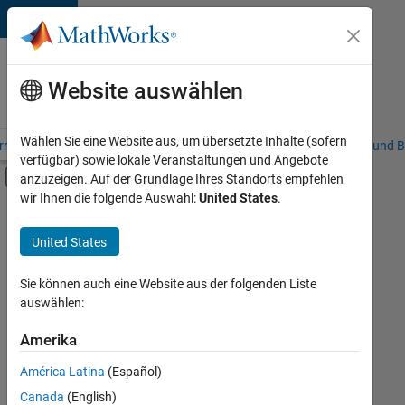
Weiter zum Inhalt
Karriere
bei
Website auswählen
MathWorks
Wählen Sie eine Website aus, um übersetzte Inhalte (sofern
riere – Übersicht
Stellensuche
Niederlassungen
Studierende und B
verfügbar) sowie lokale Veranstaltungen und Angebote
Umschaltung für Off-Canvas-Navigation
anzuzeigen. Auf der Grundlage Ihres Standorts empfehlen
Hauptinhalt
wir Ihnen die folgende Auswahl:
United States
.
FILTER:
Business Applications and Tools
United States
+
7
Globalisierung
Information Technology
Sie können auch eine Website aus der folgenden Liste
auswählen:
Infrastructure and Architecture
Quality Engineering
Amerika
Derzeit
gibt
Software Process Engineering
América Latina
(Español)
es
Technical Writing
keine
Canada
(English)