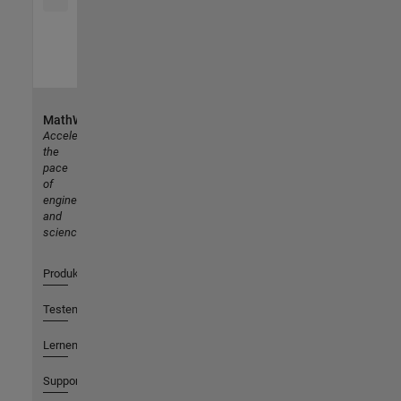
MathWorks
Accelerating
the
pace
of
engineering
and
science
Produkte
Testen oder Kaufen
Lernen
Support