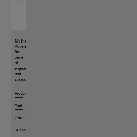
MathWorks
Accelerating
the
pace
of
engineering
and
science
Produkte
Testen oder Kaufen
Lernen
Support