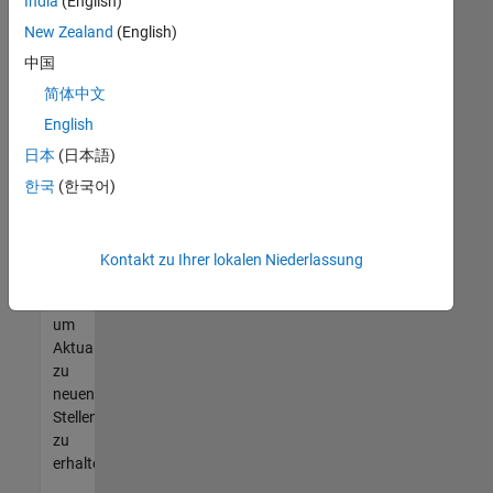
offenen
India
(English)
Stellen
New Zealand
(English)
finden
中国
können,
die
简体中文
Ihren
English
Qualifikationen
日本
(日本語)
entsprechen,
werden
한국
(한국어)
Sie
Mitglied
unseres
Kontakt zu Ihrer lokalen Niederlassung
Talent-
Netzwerks
,
um
Aktualisierungen
zu
neuen
Stellenangeboten
zu
erhalten.