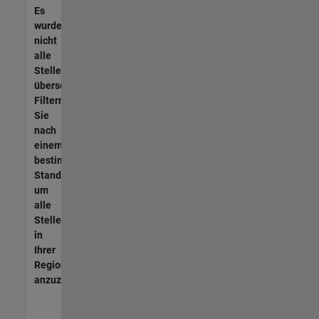
Es
wurden
nicht
alle
Stellen
übersetzt.
Filtern
Sie
nach
einem
bestimmten
Standort,
um
alle
Stellenangebote
in
Ihrer
Region
anzuzeigen.