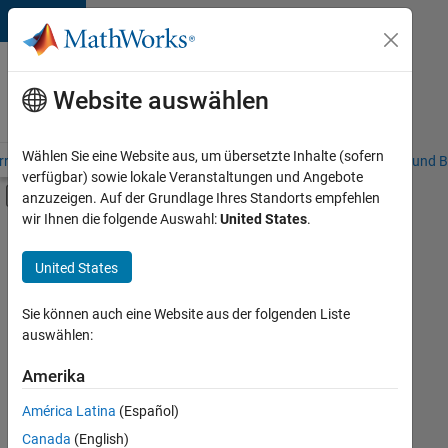
Weiter zum Inhalt
Karriere
bei
Website auswählen
MathWorks
Wählen Sie eine Website aus, um übersetzte Inhalte (sofern
riere – Übersicht
Stellensuche
Niederlassungen
Studierende und B
verfügbar) sowie lokale Veranstaltungen und Angebote
Umschaltung für Off-Canvas-Navigation
anzuzeigen. Auf der Grundlage Ihres Standorts empfehlen
Hauptinhalt
wir Ihnen die folgende Auswahl:
United States
.
FILTER:
Programm für Berufseinsteiger (EDG)
United States
+
7
Business Applications and Tools
Globalisierung
Sie können auch eine Website aus der folgenden Liste
auswählen:
Information Technology
Infrastructure and Architecture
Amerika
Derzeit
gibt
Release Engineering
América Latina
(Español)
es
Software Process Engineering
keine
Canada
(English)