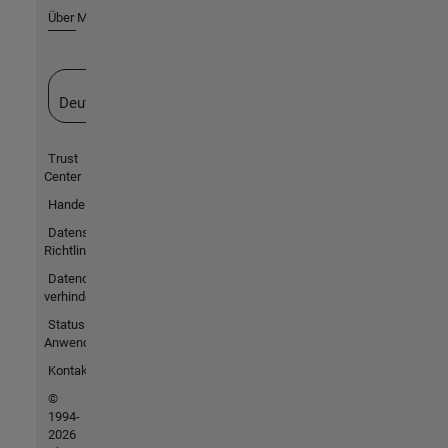
Über MathWorks
Website auswählen
Deutschland
Trust
Center
Handelsmarken
Datenschutz-
Richtlinien
Datendiebstahl
verhindern
Status von
Anwendungen
Kontakt
©
1994-
2026