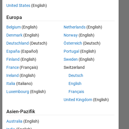
offenen
Web Applications and Services
United States
(English)
Stellen,
die
Europa
Ihren
Suchkriterien
Belgium
(English)
Netherlands
(English)
entsprechen.
Denmark
(English)
Norway
(English)
Sie
Deutschland
(Deutsch)
Österreich
(Deutsch)
können
die
España
(Español)
Portugal
(English)
Suchkriterien
Finland
(English)
Sweden
(English)
weiter
France
(Français)
Switzerland
fassen
oder
Ireland
(English)
Deutsch
alle
Italia
(Italiano)
English
Stellenangebote
Luxembourg
(English)
Français
anzeigen
.
Wenn
United Kingdom
(English)
Sie
Asien-Pazifik
noch
immer
Australia
(English)
keine