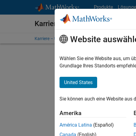
Weiter zum Inhalt
Produkte
Lösung
Karriere bei MathWorks
Website auswähl
Karriere – Übersicht
Stellensuche
Niederlassunge
Wählen Sie eine Website aus, um üb
FILTER:
Grundlage Ihres Standorts empfehle
United States
Derzeit
Sie könn
Sie können auch eine Website aus d
Stellen f
Aktualis
Amerika
Es wurde
América Latina
(Español)
Region a
Canada
(English)