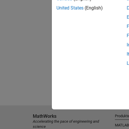
United States
(English)
F
F
I
I
MathWorks
Produkt
Accelerating the pace of engineering and
MATLAB
science