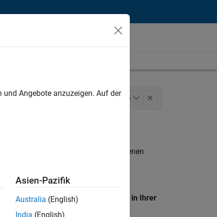
unt
en und Angebote anzuzeigen. Auf der
isierung
Information Technology
+
5
g
Technical Writing
n entsprechen.
eigen
. Wenn Sie noch immer keine offenen
 Mitglied unseres
Talent-Netzwerks
, um
Asien-Pazifik
en Standort, um alle Stellenangebote in Ihrer
Australia
(English)
India
(English)