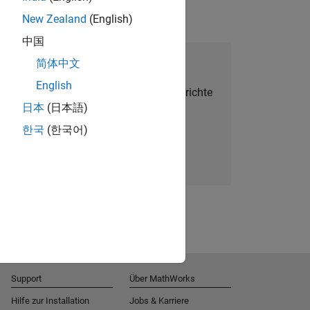
New Zealand
(English)
中国
alent Network beitreten
简体中文
English
Sie personalisierte Stellenangebote, Berichte
日本
(日本語)
und Unternehmensneuigkeiten.
한국
(한국어)
Melden Sie sich noch heute an
Support
Über MathWorks
Hilfe zur Installation
Jobs & Karriere