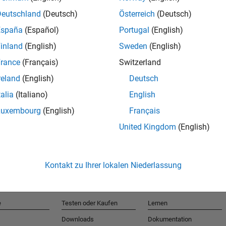
Deutschland
(Deutsch)
Österreich
(Deutsch)
España
(Español)
Portugal
(English)
T
inland
(English)
Sweden
(English)
rance
(Français)
Switzerland
Erhalten 
reland
(English)
Deutsch
talia
(Italiano)
English
Luxembourg
(English)
Français
United Kingdom
(English)
Kontakt zu Ihrer lokalen Niederlassung
e
Testen oder Kaufen
Lernen
Downloads
Dokumentation