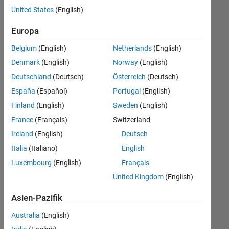
offenen
United States
(English)
Stellen,
die
Europa
Ihren
Suchkriterien
Belgium
(English)
Netherlands
(English)
entsprechen.
Denmark
(English)
Norway
(English)
Sie
Deutschland
(Deutsch)
Österreich
(Deutsch)
können
die
España
(Español)
Portugal
(English)
Suchkriterien
Finland
(English)
Sweden
(English)
weiter
France
(Français)
Switzerland
fassen
oder
Ireland
(English)
Deutsch
alle
Italia
(Italiano)
English
Stellenangebote
Luxembourg
(English)
Français
anzeigen
.
Wenn
United Kingdom
(English)
Sie
Asien-Pazifik
noch
immer
Australia
(English)
keine