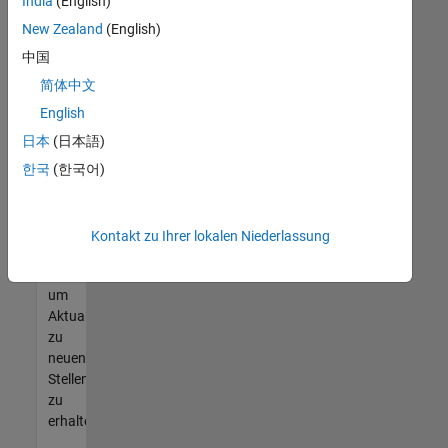
offenen
India
(English)
Stellen
New Zealand
(English)
finden
中国
können,
die
简体中文
Ihren
English
Qualifikationen
日本
(日本語)
entsprechen,
werden
한국
(한국어)
Sie
Mitglied
unseres
Kontakt zu Ihrer lokalen Niederlassung
Talent-
Netzwerks
,
um
Aktualisierungen
zu
neuen
Stellenangeboten
zu
erhalten.