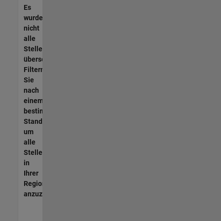
Es
wurden
nicht
alle
Stellen
übersetzt.
Filtern
Sie
nach
einem
bestimmten
Standort,
um
alle
Stellenangebote
in
Ihrer
Region
anzuzeigen.