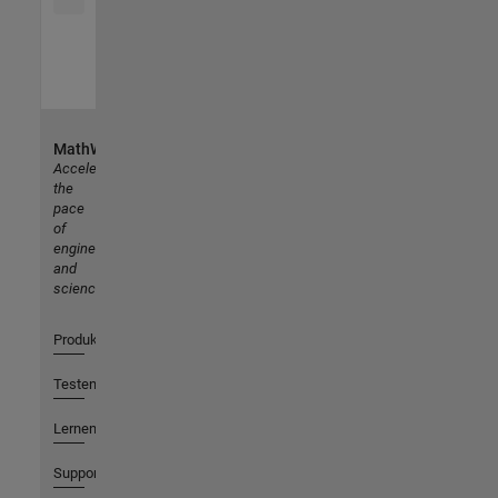
MathWorks
Accelerating
the
pace
of
engineering
and
science
Produkte
Testen oder Kaufen
Lernen
Support