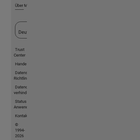
Über MathWorks
Website auswählen
Deutschland
Trust
Center
Handelsmarken
Datenschutz-
Richtlinien
Datendiebstahl
verhindern
Status von
Anwendungen
Kontakt
©
1994-
2026