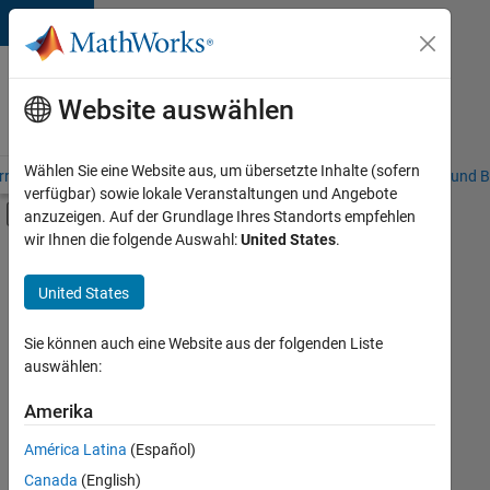
Weiter zum Inhalt
Karriere
bei
Website auswählen
MathWorks
Wählen Sie eine Website aus, um übersetzte Inhalte (sofern
riere – Übersicht
Stellensuche
Niederlassungen
Studierende und B
verfügbar) sowie lokale Veranstaltungen und Angebote
Umschaltung für Off-Canvas-Navigation
anzuzeigen. Auf der Grundlage Ihres Standorts empfehlen
Hauptinhalt
wir Ihnen die folgende Auswahl:
United States
.
FILTER:
Programm für Berufseinsteiger (EDG)
United States
+
2
Business Applications and Tools
Software Process Engineering
Sie können auch eine Website aus der folgenden Liste
auswählen:
Amerika
Derzeit
gibt
América Latina
(Español)
es
keine
Canada
(English)