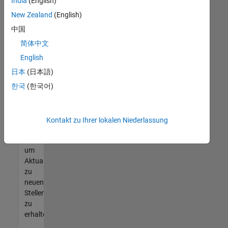
offenen
India
(English)
Stellen
New Zealand
(English)
finden
中国
können,
die
简体中文
Ihren
English
Qualifikationen
日本
(日本語)
entsprechen,
werden
한국
(한국어)
Sie
Mitglied
unseres
Kontakt zu Ihrer lokalen Niederlassung
Talent-
Netzwerks
,
um
Aktualisierungen
zu
neuen
Stellenangeboten
zu
erhalten.