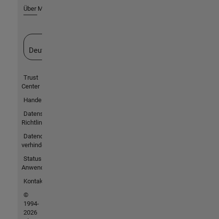
Über MathWorks
Website auswählen
Deutschland
Trust
Center
Handelsmarken
Datenschutz-
Richtlinien
Datendiebstahl
verhindern
Status von
Anwendungen
Kontakt
©
1994-
2026