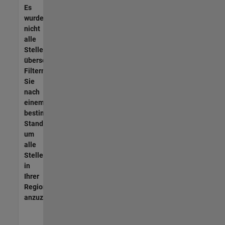
Es
wurden
nicht
alle
Stellen
übersetzt.
Filtern
Sie
nach
einem
bestimmten
Standort,
um
alle
Stellenangebote
in
Ihrer
Region
anzuzeigen.