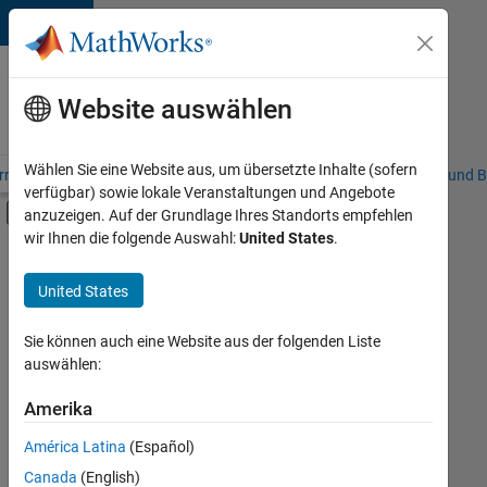
Weiter zum Inhalt
Karriere
bei
Website auswählen
MathWorks
Wählen Sie eine Website aus, um übersetzte Inhalte (sofern
riere – Übersicht
Stellensuche
Niederlassungen
Studierende und B
verfügbar) sowie lokale Veranstaltungen und Angebote
Umschaltung für Off-Canvas-Navigation
anzuzeigen. Auf der Grundlage Ihres Standorts empfehlen
Hauptinhalt
wir Ihnen die folgende Auswahl:
United States
.
FILTER:
Programm für Berufseinsteiger (EDG)
United States
+
7
Business Applications and Tools
Information Technology
Sie können auch eine Website aus der folgenden Liste
auswählen:
Infrastructure and Architecture
Release Engineering
Amerika
Derzeit
gibt
Software Process Engineering
América Latina
(Español)
es
Technical Writing
keine
Canada
(English)