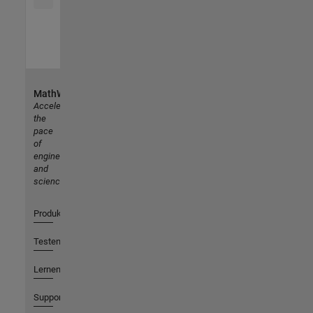
MathWorks
Accelerating
the
pace
of
engineering
and
science
Produkte
Testen oder Kaufen
Lernen
Support