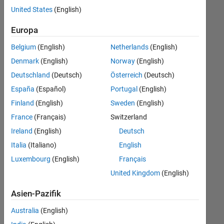
offenen
User Experience
United States
(English)
Stellen,
die
Europa
Ihren
Suchkriterien
Belgium
(English)
Netherlands
(English)
entsprechen.
Denmark
(English)
Norway
(English)
Sie
Deutschland
(Deutsch)
Österreich
(Deutsch)
können
die
España
(Español)
Portugal
(English)
Suchkriterien
Finland
(English)
Sweden
(English)
weiter
France
(Français)
Switzerland
fassen
oder
Ireland
(English)
Deutsch
alle
Italia
(Italiano)
English
Stellenangebote
Luxembourg
(English)
Français
anzeigen
.
Wenn
United Kingdom
(English)
Sie
Asien-Pazifik
noch
immer
Australia
(English)
keine