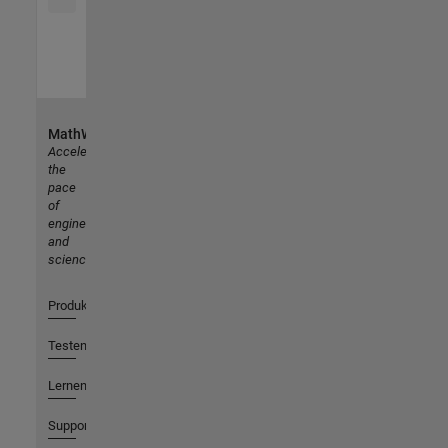
MathWorks
Accelerating
the
pace
of
engineering
and
science
Produkte
Testen oder Kaufen
Lernen
Support