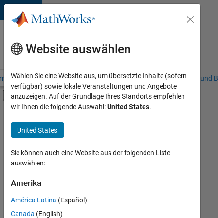
Weiter zum Inhalt
Karriere
bei
Website auswählen
MathWorks
Wählen Sie eine Website aus, um übersetzte Inhalte (sofern
riere – Übersicht
Stellensuche
Niederlassungen
Studierende und B
verfügbar) sowie lokale Veranstaltungen und Angebote
Umschaltung für Off-Canvas-Navigation
anzuzeigen. Auf der Grundlage Ihres Standorts empfehlen
Hauptinhalt
wir Ihnen die folgende Auswahl:
United States
.
FILTER:
Business Applications and Tools
United States
+
2
Program Management
Technical Writing
Sie können auch eine Website aus der folgenden Liste
auswählen:
Amerika
Derzeit
gibt
América Latina
(Español)
es
keine
Canada
(English)