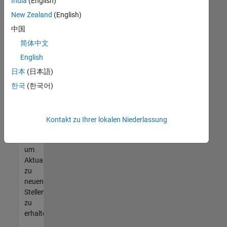
offenen
India
(English)
Stellen
New Zealand
(English)
finden
中国
können,
die
简体中文
Ihren
English
Qualifikationen
日本
(日本語)
entsprechen,
werden
한국
(한국어)
Sie
Mitglied
unseres
Kontakt zu Ihrer lokalen Niederlassung
Talent-
Netzwerks
,
um
Aktualisierungen
zu
neuen
Stellenangeboten
zu
erhalten.