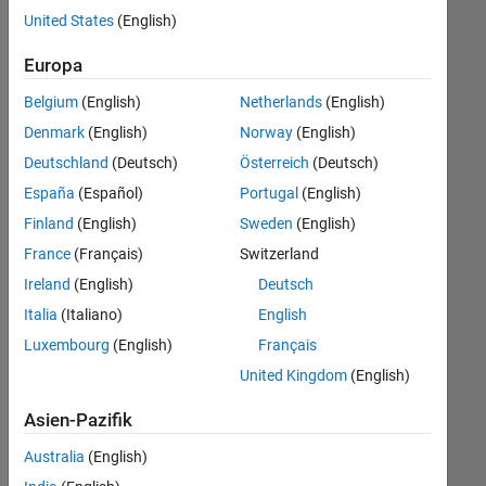
offenen
United States
(English)
Stellen,
die
Europa
Ihren
Suchkriterien
Belgium
(English)
Netherlands
(English)
entsprechen.
Denmark
(English)
Norway
(English)
Sie
Deutschland
(Deutsch)
Österreich
(Deutsch)
können
die
España
(Español)
Portugal
(English)
Suchkriterien
Finland
(English)
Sweden
(English)
weiter
France
(Français)
Switzerland
fassen
oder
Ireland
(English)
Deutsch
alle
Italia
(Italiano)
English
Stellenangebote
Luxembourg
(English)
Français
anzeigen
.
Wenn
United Kingdom
(English)
Sie
Asien-Pazifik
noch
immer
Australia
(English)
keine