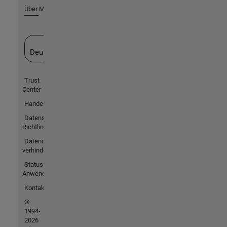
Über MathWorks
Website auswählen
Deutschland
Trust
Center
Handelsmarken
Datenschutz-
Richtlinien
Datendiebstahl
verhindern
Status von
Anwendungen
Kontakt
©
1994-
2026