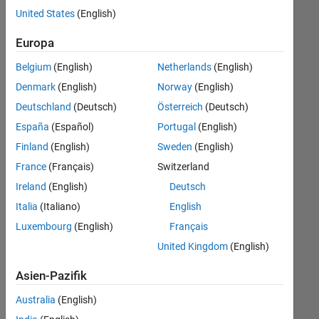
offenen
Web Applications and Services
United States
(English)
Stellen,
die
Europa
Ihren
Suchkriterien
Belgium
(English)
Netherlands
(English)
entsprechen.
Denmark
(English)
Norway
(English)
Sie
Deutschland
(Deutsch)
Österreich
(Deutsch)
können
die
España
(Español)
Portugal
(English)
Suchkriterien
Finland
(English)
Sweden
(English)
weiter
France
(Français)
Switzerland
fassen
oder
Ireland
(English)
Deutsch
alle
Italia
(Italiano)
English
Stellenangebote
Luxembourg
(English)
Français
anzeigen
.
Wenn
United Kingdom
(English)
Sie
Asien-Pazifik
noch
immer
Australia
(English)
keine