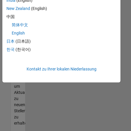
offenen
India
(English)
Stellen
New Zealand
(English)
finden
中国
können,
die
简体中文
Ihren
English
Qualifikationen
日本
(日本語)
entsprechen,
werden
한국
(한국어)
Sie
Mitglied
unseres
Kontakt zu Ihrer lokalen Niederlassung
Talent-
Netzwerks
,
um
Aktualisierungen
zu
neuen
Stellenangeboten
zu
erhalten.