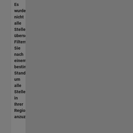
Es
wurden
nicht
alle
Stellen
übersetzt.
Filtern
Sie
nach
einem
bestimmten
Standort,
um
alle
Stellenangebote
in
Ihrer
Region
anzuzeigen.