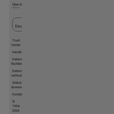
Über MathWorks
Website auswählen
Deutschland
Trust
Center
Handelsmarken
Datenschutz-
Richtlinien
Datendiebstahl
verhindern
Status von
Anwendungen
Kontakt
©
1994-
2026