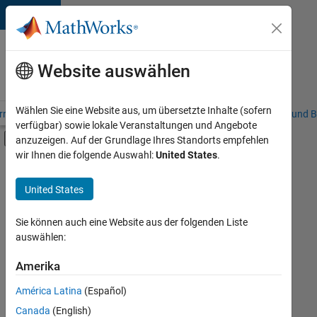
Weiter zum Inhalt
Karriere
bei
Website auswählen
MathWorks
Wählen Sie eine Website aus, um übersetzte Inhalte (sofern
riere – Übersicht
Stellensuche
Niederlassungen
Studierende und B
verfügbar) sowie lokale Veranstaltungen und Angebote
Umschaltung für Off-Canvas-Navigation
anzuzeigen. Auf der Grundlage Ihres Standorts empfehlen
Hauptinhalt
wir Ihnen die folgende Auswahl:
United States
.
FILTER:
Programm für Berufseinsteiger (EDG)
United States
+
7
Globalisierung
Information Technology
Sie können auch eine Website aus der folgenden Liste
auswählen:
Infrastructure and Architecture
Software Process Engineering
Amerika
Derzeit
gibt
Technical Writing
América Latina
(Español)
es
User Experience
keine
Canada
(English)