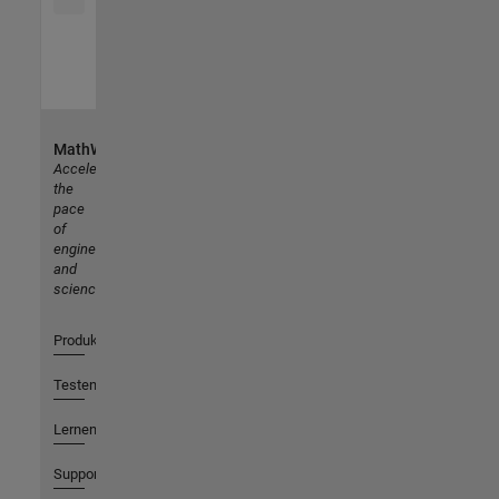
MathWorks
Accelerating
the
pace
of
engineering
and
science
Produkte
Testen oder Kaufen
Lernen
Support