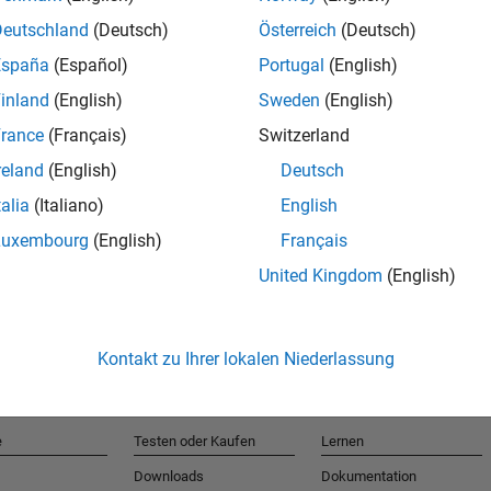
Deutschland
(Deutsch)
Österreich
(Deutsch)
España
(Español)
Portugal
(English)
T
inland
(English)
Sweden
(English)
rance
(Français)
Switzerland
Erhalten 
reland
(English)
Deutsch
talia
(Italiano)
English
Luxembourg
(English)
Français
United Kingdom
(English)
Kontakt zu Ihrer lokalen Niederlassung
e
Testen oder Kaufen
Lernen
Downloads
Dokumentation