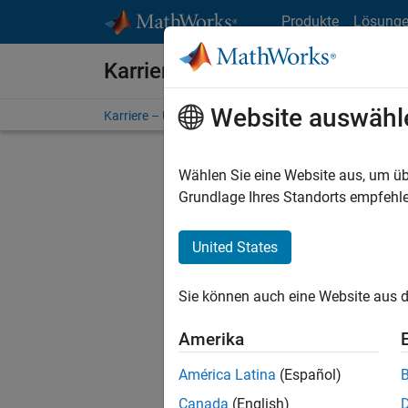
Weiter zum Inhalt
Produkte
Lösung
Karriere bei MathWorks
Website auswähl
Karriere – Übersicht
Stellensuche
Niederlassunge
Wählen Sie eine Website aus, um üb
Grundlage Ihres Standorts empfehle
United States
Derzeit
Sie könn
Sie können auch eine Website aus d
Stellen f
Aktualis
Amerika
Es wurde
América Latina
(Español)
Region a
Canada
(English)