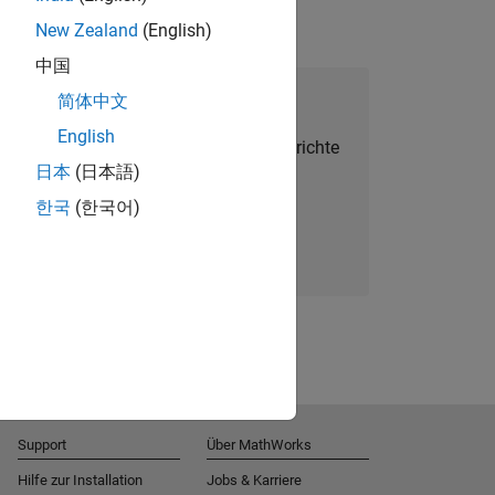
New Zealand
(English)
中国
alent Network beitreten
简体中文
English
Sie personalisierte Stellenangebote, Berichte
日本
(日本語)
und Unternehmensneuigkeiten.
한국
(한국어)
Melden Sie sich noch heute an
Support
Über MathWorks
Hilfe zur Installation
Jobs & Karriere