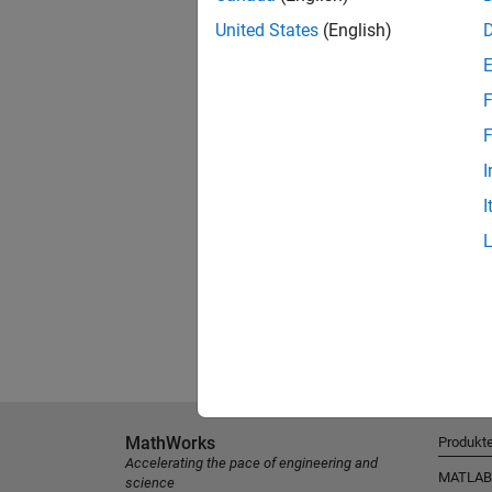
United States
(English)
F
F
I
I
MathWorks
Produkt
Accelerating the pace of engineering and
MATLAB
science