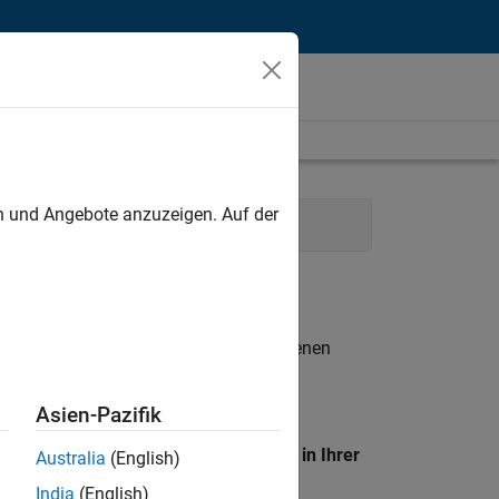
unt
en und Angebote anzuzeigen. Auf der
ces
Büro- und Verwaltungsdienste
n entsprechen.
eigen
. Wenn Sie noch immer keine offenen
 Mitglied unseres
Talent-Netzwerks
, um
Asien-Pazifik
en Standort, um alle Stellenangebote in Ihrer
Australia
(English)
India
(English)