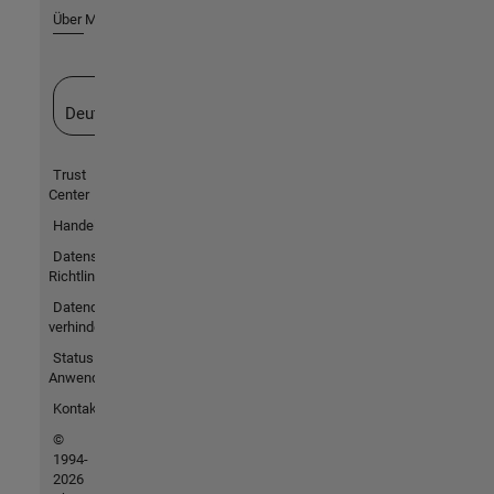
Über MathWorks
Website auswählen
Deutschland
Trust
Center
Handelsmarken
Datenschutz-
Richtlinien
Datendiebstahl
verhindern
Status von
Anwendungen
Kontakt
©
1994-
2026