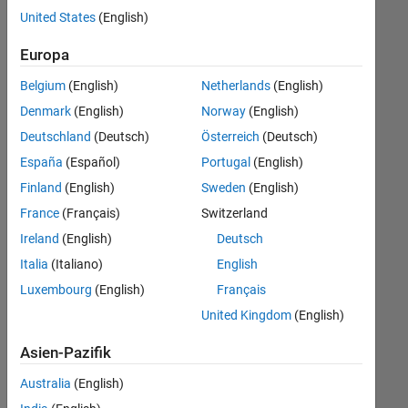
offenen
United States
(English)
Stellen,
die
Europa
Ihren
Suchkriterien
Belgium
(English)
Netherlands
(English)
entsprechen.
Denmark
(English)
Norway
(English)
Sie
Deutschland
(Deutsch)
Österreich
(Deutsch)
können
die
España
(Español)
Portugal
(English)
Suchkriterien
Finland
(English)
Sweden
(English)
weiter
France
(Français)
Switzerland
fassen
oder
Ireland
(English)
Deutsch
alle
Italia
(Italiano)
English
Stellenangebote
Luxembourg
(English)
Français
anzeigen
.
Wenn
United Kingdom
(English)
Sie
Asien-Pazifik
noch
immer
Australia
(English)
keine