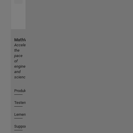
MathWorks
Accelerating
the
pace
of
engineering
and
science
Produkte
Testen oder Kaufen
Lernen
Support