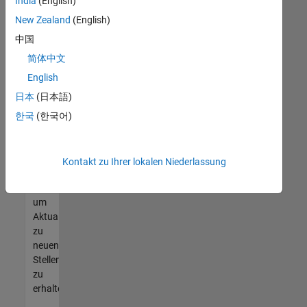
offenen
India
(English)
Stellen
New Zealand
(English)
finden
中国
können,
die
简体中文
Ihren
English
Qualifikationen
日本
(日本語)
entsprechen,
werden
한국
(한국어)
Sie
Mitglied
unseres
Kontakt zu Ihrer lokalen Niederlassung
Talent-
Netzwerks
,
um
Aktualisierungen
zu
neuen
Stellenangeboten
zu
erhalten.