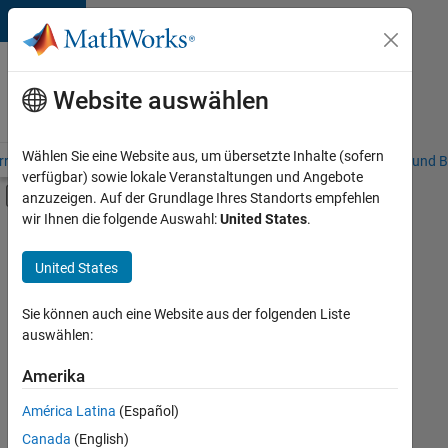
Weiter zum Inhalt
Karriere
bei
Website auswählen
MathWorks
Wählen Sie eine Website aus, um übersetzte Inhalte (sofern
riere – Übersicht
Stellensuche
Niederlassungen
Studierende und B
verfügbar) sowie lokale Veranstaltungen und Angebote
Umschaltung für Off-Canvas-Navigation
anzuzeigen. Auf der Grundlage Ihres Standorts empfehlen
Hauptinhalt
wir Ihnen die folgende Auswahl:
United States
.
FILTER:
Marketing Services
United States
+
3
Business Model Team
Finance and Operations
Sie können auch eine Website aus der folgenden Liste
auswählen:
Büro- und Verwaltungsdienste
Amerika
Derzeit
gibt
América Latina
(Español)
es
keine
Canada
(English)