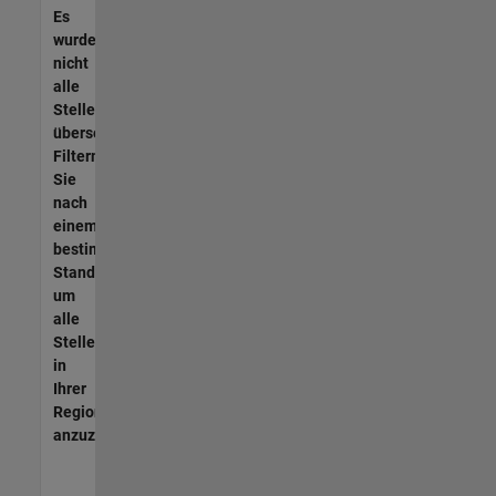
Es
wurden
nicht
alle
Stellen
übersetzt.
Filtern
Sie
nach
einem
bestimmten
Standort,
um
alle
Stellenangebote
in
Ihrer
Region
anzuzeigen.