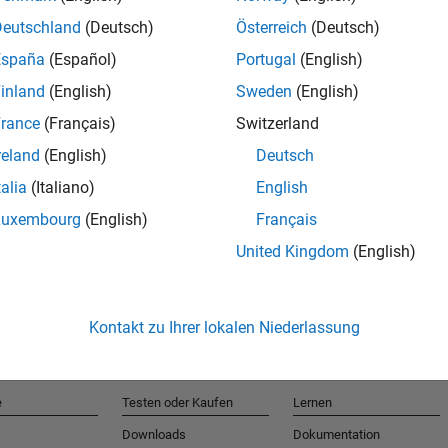
Deutschland
(Deutsch)
Österreich
(Deutsch)
España
(Español)
Portugal
(English)
T
inland
(English)
Sweden
(English)
rance
(Français)
Switzerland
Erhalten 
reland
(English)
Deutsch
talia
(Italiano)
English
Luxembourg
(English)
Français
United Kingdom
(English)
Kontakt zu Ihrer lokalen Niederlassung
e
Testen oder Kaufen
Lernen
Downloads
Dokumentation