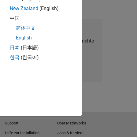
New Zealand
(English)
中国
alent Network beitreten
简体中文
English
Sie personalisierte Stellenangebote, Berichte
日本
(日本語)
und Unternehmensneuigkeiten.
한국
(한국어)
Melden Sie sich noch heute an
Support
Über MathWorks
Hilfe zur Installation
Jobs & Karriere