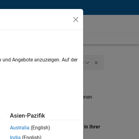
unt
en und Angebote anzuzeigen. Auf der
Marketing Services
+
4
Legal
n entsprechen.
eigen
. Wenn Sie noch immer keine offenen
 Mitglied unseres
Talent-Netzwerks
, um
Asien-Pazifik
en Standort, um alle Stellenangebote in Ihrer
Australia
(English)
India
(English)