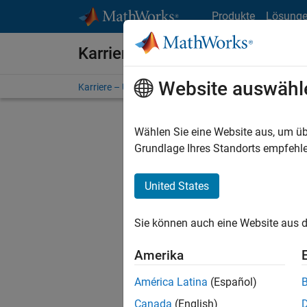
Weiter zum Inhalt
Produkte
Lösung
Karriere bei MathWorks
Website auswähl
Karriere – Übersicht
Stellensuche
Niederlassunge
Wählen Sie eine Website aus, um üb
FILTER:
Grundlage Ihres Standorts empfehle
United States
Derzeit
Sie könn
Sie können auch eine Website aus d
Stellen f
Aktualis
Amerika
Es wurde
América Latina
(Español)
Region a
Canada
(English)