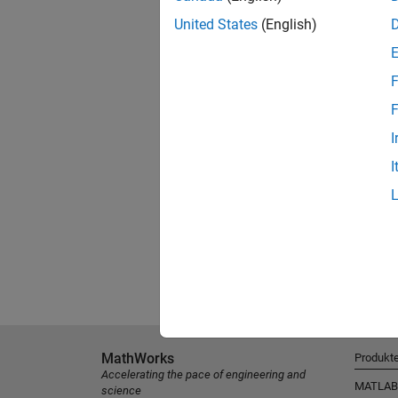
United States
(English)
F
F
I
I
MathWorks
Produkt
Accelerating the pace of engineering and
MATLAB
science