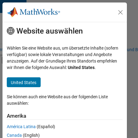
Weiter zum Inhalt
Karriere
bei
Website auswählen
MathWorks
Wählen Sie eine Website aus, um übersetzte Inhalte (sofern
riere – Übersicht
Stellensuche
Niederlassungen
Studierende und B
verfügbar) sowie lokale Veranstaltungen und Angebote
Umschaltung für Off-Canvas-Navigation
anzuzeigen. Auf der Grundlage Ihres Standorts empfehlen
Hauptinhalt
wir Ihnen die folgende Auswahl:
United States
.
FILTER:
Customer Support
United States
+
7
Inside Sales
Sales Operations
Sie können auch eine Website aus der folgenden Liste
auswählen:
Business Model Team
Finance and Operations
Amerika
Derzeit
gibt
Human Resources
América Latina
(Español)
es
Legal
keine
Canada
(English)