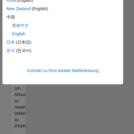
offenen
India
(English)
Stellen
New Zealand
(English)
finden
中国
können,
die
简体中文
Ihren
English
Qualifikationen
日本
(日本語)
entsprechen,
werden
한국
(한국어)
Sie
Mitglied
unseres
Kontakt zu Ihrer lokalen Niederlassung
Talent-
Netzwerks
,
um
Aktualisierungen
zu
neuen
Stellenangeboten
zu
erhalten.