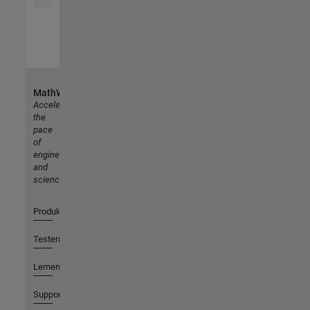
MathWorks
Accelerating
the
pace
of
engineering
and
science
Produkte
Testen oder Kaufen
Lernen
Support