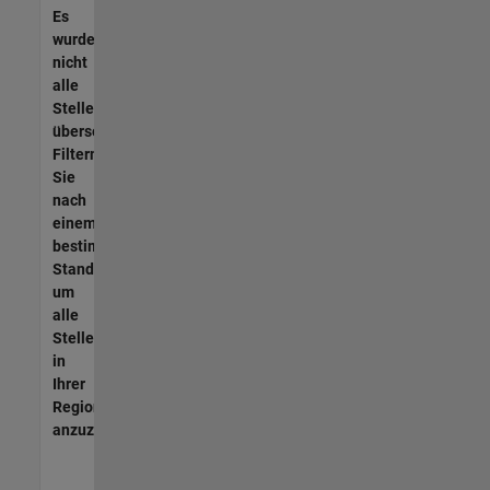
Es
wurden
nicht
alle
Stellen
übersetzt.
Filtern
Sie
nach
einem
bestimmten
Standort,
um
alle
Stellenangebote
in
Ihrer
Region
anzuzeigen.