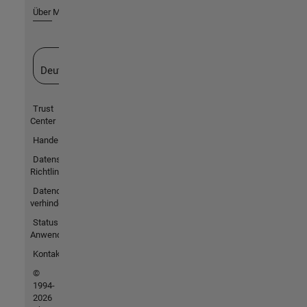
Über MathWorks
Website auswählen
Deutschland
Trust
Center
Handelsmarken
Datenschutz-
Richtlinien
Datendiebstahl
verhindern
Status von
Anwendungen
Kontakt
©
1994-
2026