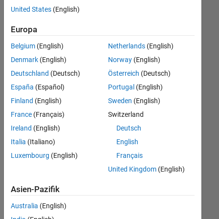
offenen
Büro- und Verwaltungsdienste
United States
(English)
Stellen,
die
Europa
Ihren
Suchkriterien
Belgium
(English)
Netherlands
(English)
entsprechen.
Denmark
(English)
Norway
(English)
Sie
Deutschland
(Deutsch)
Österreich
(Deutsch)
können
die
España
(Español)
Portugal
(English)
Suchkriterien
Finland
(English)
Sweden
(English)
weiter
France
(Français)
Switzerland
fassen
oder
Ireland
(English)
Deutsch
alle
Italia
(Italiano)
English
Stellenangebote
Luxembourg
(English)
Français
anzeigen
.
Wenn
United Kingdom
(English)
Sie
Asien-Pazifik
noch
immer
Australia
(English)
keine