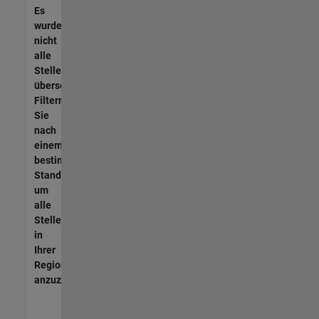
Es
wurden
nicht
alle
Stellen
übersetzt.
Filtern
Sie
nach
einem
bestimmten
Standort,
um
alle
Stellenangebote
in
Ihrer
Region
anzuzeigen.