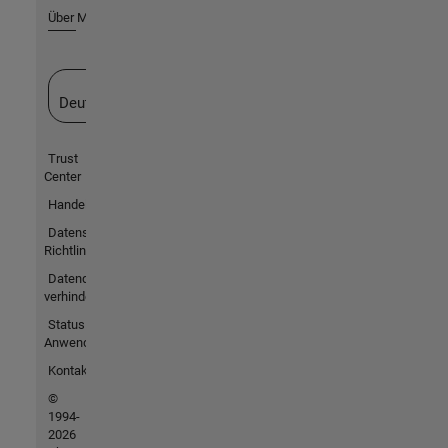
Über MathWorks
Website auswählen
Deutschland
Trust
Center
Handelsmarken
Datenschutz-
Richtlinien
Datendiebstahl
verhindern
Status von
Anwendungen
Kontakt
©
1994-
2026