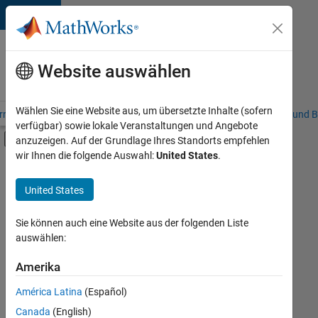
Weiter zum Inhalt
Karriere
bei
Website auswählen
MathWorks
Wählen Sie eine Website aus, um übersetzte Inhalte (sofern
riere – Übersicht
Stellensuche
Niederlassungen
Studierende und B
verfügbar) sowie lokale Veranstaltungen und Angebote
Umschaltung für Off-Canvas-Navigation
anzuzeigen. Auf der Grundlage Ihres Standorts empfehlen
Hauptinhalt
wir Ihnen die folgende Auswahl:
United States
.
FILTER:
Information Technology
United States
+
7
Customer Support
Education Sales
Sie können auch eine Website aus der folgenden Liste
auswählen:
Inside Sales
Sales Operations
Amerika
Derzeit
gibt
Business Model Team
América Latina
(Español)
es
Human Resources
keine
Canada
(English)