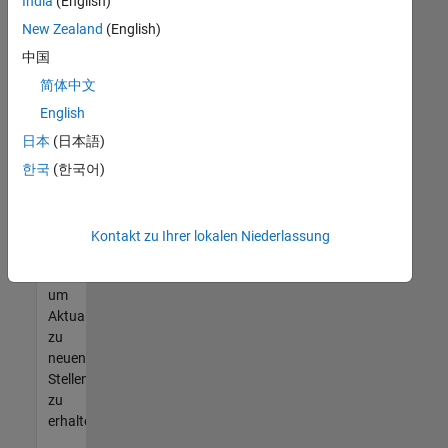
offenen
India
(English)
Stellen
New Zealand
(English)
finden
中国
können,
die
简体中文
Ihren
English
Qualifikationen
日本
(日本語)
entsprechen,
werden
한국
(한국어)
Sie
Mitglied
unseres
Kontakt zu Ihrer lokalen Niederlassung
Talent-
Netzwerks
,
um
Aktualisierungen
zu
neuen
Stellenangeboten
zu
erhalten.