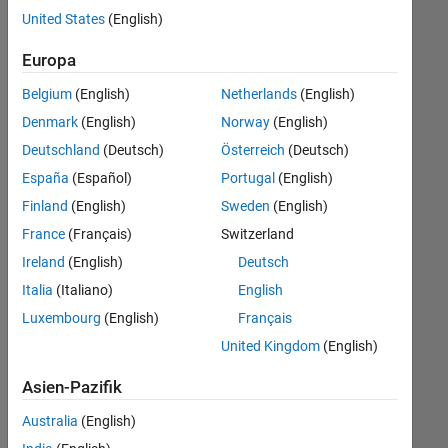
offenen
Büro- und Verwaltungsdienste
United States
(English)
Stellen,
die
Europa
Ihren
Suchkriterien
Belgium
(English)
Netherlands
(English)
entsprechen.
Denmark
(English)
Norway
(English)
Sie
Deutschland
(Deutsch)
Österreich
(Deutsch)
können
die
España
(Español)
Portugal
(English)
Suchkriterien
Finland
(English)
Sweden
(English)
weiter
France
(Français)
Switzerland
fassen
oder
Ireland
(English)
Deutsch
alle
Italia
(Italiano)
English
Stellenangebote
Luxembourg
(English)
Français
anzeigen
.
Wenn
United Kingdom
(English)
Sie
Asien-Pazifik
noch
immer
Australia
(English)
keine