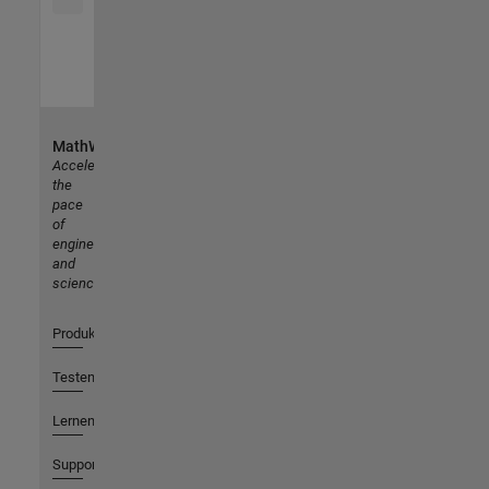
MathWorks
Accelerating
the
pace
of
engineering
and
science
Produkte
Testen oder Kaufen
Lernen
Support