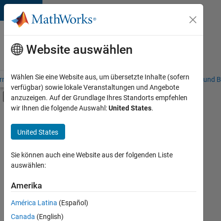
Weiter zum Inhalt
Karriere
bei
Website auswählen
MathWorks
Wählen Sie eine Website aus, um übersetzte Inhalte (sofern
riere – Übersicht
Stellensuche
Niederlassungen
Studierende und B
verfügbar) sowie lokale Veranstaltungen und Angebote
Umschaltung für Off-Canvas-Navigation
anzuzeigen. Auf der Grundlage Ihres Standorts empfehlen
Hauptinhalt
wir Ihnen die folgende Auswahl:
United States
.
FILTER:
Information Technology
United States
+
7
Customer Support
Education Sales
Sie können auch eine Website aus der folgenden Liste
auswählen:
Sales Operations
Business Model Team
Amerika
Derzeit
gibt
Finance and Operations
América Latina
(Español)
es
Human Resources
keine
Canada
(English)