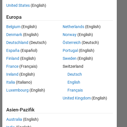
offenen
Legal
United States
(English)
Stellen,
die
Europa
Ihren
Suchkriterien
Belgium
(English)
Netherlands
(English)
entsprechen.
Denmark
(English)
Norway
(English)
Sie
Deutschland
(Deutsch)
Österreich
(Deutsch)
können
die
España
(Español)
Portugal
(English)
Suchkriterien
Finland
(English)
Sweden
(English)
weiter
France
(Français)
Switzerland
fassen
oder
Ireland
(English)
Deutsch
alle
Italia
(Italiano)
English
Stellenangebote
Luxembourg
(English)
Français
anzeigen
.
Wenn
United Kingdom
(English)
Sie
Asien-Pazifik
noch
immer
Australia
(English)
keine