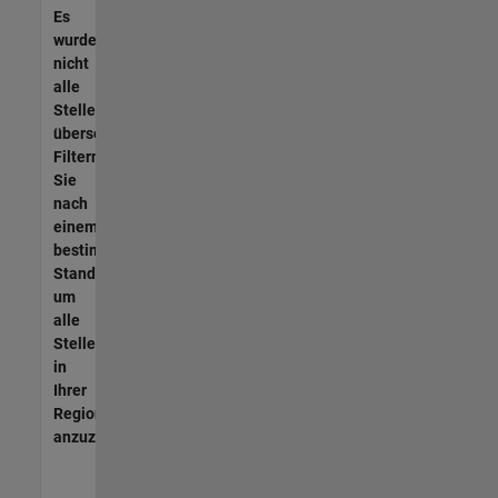
Es
wurden
nicht
alle
Stellen
übersetzt.
Filtern
Sie
nach
einem
bestimmten
Standort,
um
alle
Stellenangebote
in
Ihrer
Region
anzuzeigen.