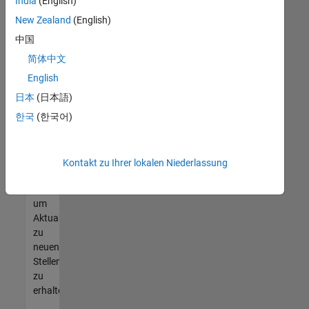
offenen
India
(English)
Stellen
New Zealand
(English)
finden
中国
können,
die
简体中文
Ihren
English
Qualifikationen
日本
(日本語)
entsprechen,
werden
한국
(한국어)
Sie
Mitglied
unseres
Kontakt zu Ihrer lokalen Niederlassung
Talent-
Netzwerks
,
um
Aktualisierungen
zu
neuen
Stellenangeboten
zu
erhalten.