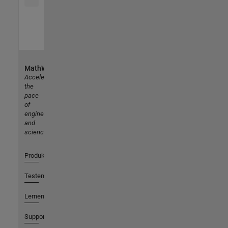
MathWorks
Accelerating
the
pace
of
engineering
and
science
Produkte
Testen oder Kaufen
Lernen
Support