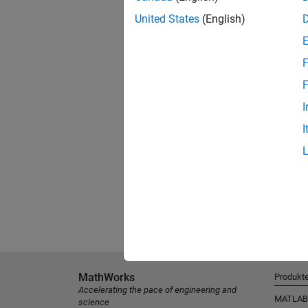
United States
(English)
F
F
I
I
MathWorks
Produkt
Accelerating the pace of engineering and
MATLAB
science