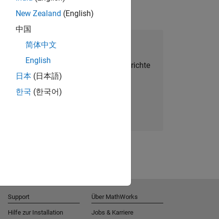
New Zealand
(English)
中国
alent Network beitreten
简体中文
English
Sie personalisierte Stellenangebote, Berichte
日本
(日本語)
und Unternehmensneuigkeiten.
한국
(한국어)
Melden Sie sich noch heute an
Support
Über MathWorks
Hilfe zur Installation
Jobs & Karriere