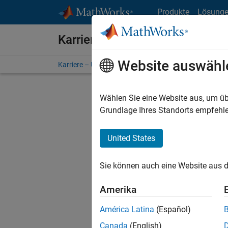
Weiter zum Inhalt
Produkte
Lösung
Karriere bei MathWorks
Website auswähl
Karriere – Übersicht
Stellensuche
Niederlassunge
Wählen Sie eine Website aus, um üb
FILTER:
Grundlage Ihres Standorts empfehle
United States
Derzeit
Sie könn
Sie können auch eine Website aus d
Stellen f
Aktualis
Amerika
Es wurde
América Latina
(Español)
Region a
Canada
(English)