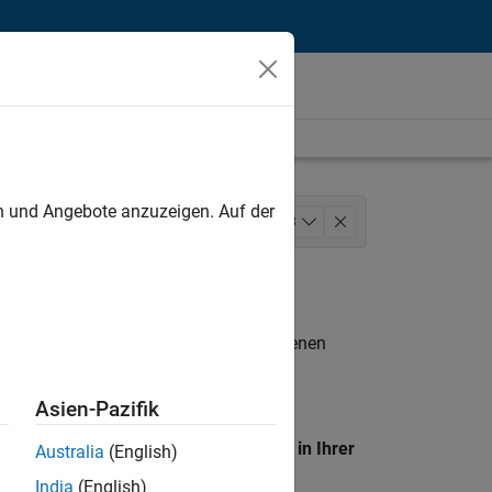
unt
en und Angebote anzuzeigen. Auf der
munications
Marketing Services
+
3
dienste
n entsprechen.
eigen
. Wenn Sie noch immer keine offenen
 Mitglied unseres
Talent-Netzwerks
, um
Asien-Pazifik
en Standort, um alle Stellenangebote in Ihrer
Australia
(English)
India
(English)