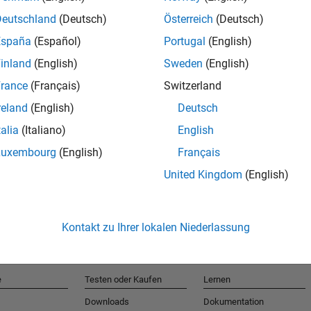
Deutschland
(Deutsch)
Österreich
(Deutsch)
España
(Español)
Portugal
(English)
T
inland
(English)
Sweden
(English)
rance
(Français)
Switzerland
Erhalten 
reland
(English)
Deutsch
talia
(Italiano)
English
Luxembourg
(English)
Français
United Kingdom
(English)
Kontakt zu Ihrer lokalen Niederlassung
e
Testen oder Kaufen
Lernen
Downloads
Dokumentation