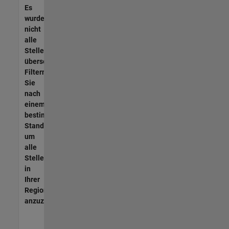
Es
wurden
nicht
alle
Stellen
übersetzt.
Filtern
Sie
nach
einem
bestimmten
Standort,
um
alle
Stellenangebote
in
Ihrer
Region
anzuzeigen.