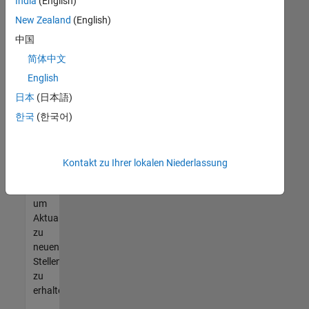
offenen
India
(English)
Stellen
New Zealand
(English)
finden
中国
können,
die
简体中文
Ihren
English
Qualifikationen
日本
(日本語)
entsprechen,
werden
한국
(한국어)
Sie
Mitglied
unseres
Kontakt zu Ihrer lokalen Niederlassung
Talent-
Netzwerks
,
um
Aktualisierungen
zu
neuen
Stellenangeboten
zu
erhalten.