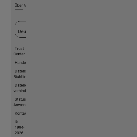
Über MathWorks
Website auswählen
Deutschland
Trust
Center
Handelsmarken
Datenschutz-
Richtlinien
Datendiebstahl
verhindern
Status von
Anwendungen
Kontakt
©
1994-
2026