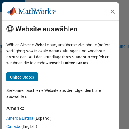
Weiter zum Inhalt
Karriere
bei
Website auswählen
MathWorks
Wählen Sie eine Website aus, um übersetzte Inhalte (sofern
riere – Übersicht
Stellensuche
Niederlassungen
Studierende und B
verfügbar) sowie lokale Veranstaltungen und Angebote
Umschaltung für Off-Canvas-Navigation
anzuzeigen. Auf der Grundlage Ihres Standorts empfehlen
Hauptinhalt
wir Ihnen die folgende Auswahl:
United States
.
FILTER:
Information Technology
United States
+
7
Customer Support
Education Sales
Sie können auch eine Website aus der folgenden Liste
auswählen:
Inside Sales
Sales Operations
Amerika
Derzeit
gibt
Business Model Team
América Latina
(Español)
es
Finance and Operations
keine
Canada
(English)