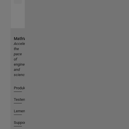
MathWorks
Accelerating
the
pace
of
engineering
and
science
Produkte
Testen oder Kaufen
Lernen
Support