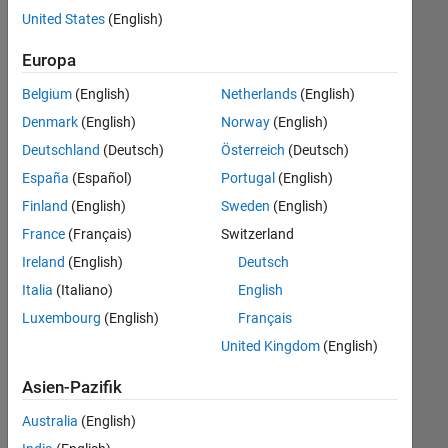
offenen
Legal
United States
(English)
Stellen,
die
Europa
Ihren
Suchkriterien
Belgium
(English)
Netherlands
(English)
entsprechen.
Denmark
(English)
Norway
(English)
Sie
Deutschland
(Deutsch)
Österreich
(Deutsch)
können
die
España
(Español)
Portugal
(English)
Suchkriterien
Finland
(English)
Sweden
(English)
weiter
France
(Français)
Switzerland
fassen
oder
Ireland
(English)
Deutsch
alle
Italia
(Italiano)
English
Stellenangebote
Luxembourg
(English)
Français
anzeigen
.
Wenn
United Kingdom
(English)
Sie
Asien-Pazifik
noch
immer
Australia
(English)
keine